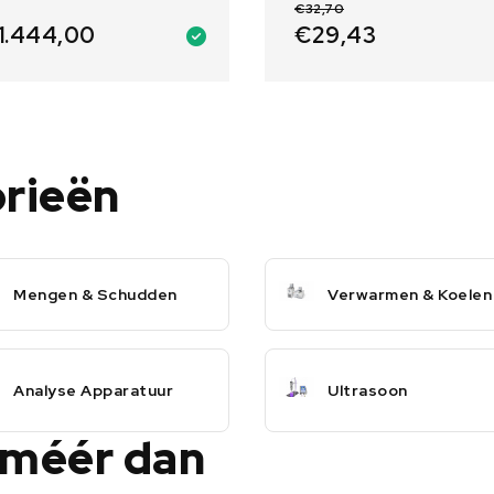
€
32,70
€
29,43
1.444,00
orieën
Mengen & Schudden
Verwarmen & Koelen
Analyse Apparatuur
Ultrasoon
 méér dan