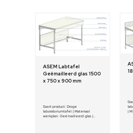
A
ASEM Labtafel
1
Geëmailleerd glas 1500
x 750 x 900 mm
Soo
lab
Soort product: Droge
| M
laboratoriumtafel | Materiaal
Af
werkplan: Geëmailleerd glas |
Afmetingen: 1500 x 750 x 900 mm