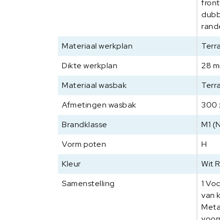
fron
dubb
rand
Materiaal werkplan
Terr
Dikte werkplan
28 
Materiaal wasbak
Terr
Afmetingen wasbak
300 
Brandklasse
M1 (
Vorm poten
H
Kleur
Wit 
Samenstelling
1 Vo
van 
Meta
voor