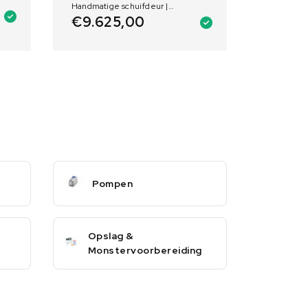
Handmatige schuifdeur |
Toepassingen en behandelingen:
€
9.625,00
Ziekteverwekkende kiemen
Klasse I en II | Verlichting: 2 LED-
lampen 20W | Aantal ventilators: 1
Pompen
Opslag &
Monstervoorbereiding