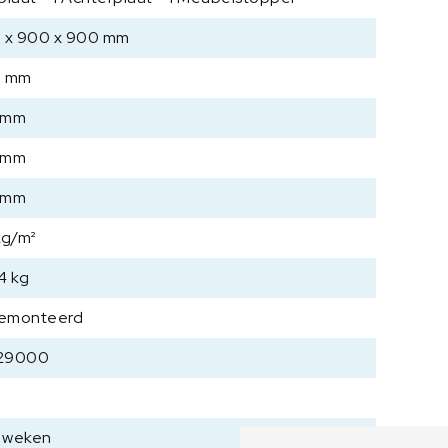
9
0
 x 900 x 900 mm
0
x
0 mm
9
 mm
0
0
 mm
m
m
 mm
a
a
kg/m²
n
4 kg
t
a
emonteerd
l
29000
6 weken