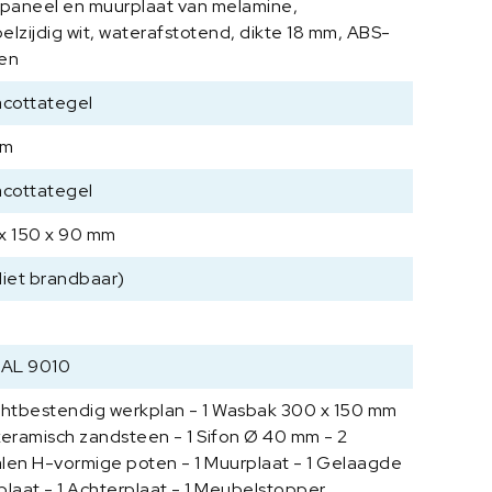
tpaneel en muurplaat van melamine,
e
elzijdig wit, waterafstotend, dikte 18 mm, ABS-
r
en
r
a
acottategel
c
o
mm
t
acottategel
t
a
x 150 x 90 mm
t
e
Niet brandbaar)
g
e
l
RAL 9010
1
5
chtbestendig werkplan - 1 Wasbak 300 x 150 mm
0
keramisch zandsteen - 1 Sifon Ø 40 mm - 2
0
len H-vormige poten - 1 Muurplaat - 1 Gelaagde
x
plaat - 1 Achterplaat - 1 Meubelstopper