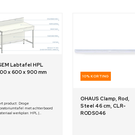
SEM Labtafel HPL
800 x 600 x 900 mm
10% KORTING
OHAUS Clamp, Rod,
rt product: Droge
Steel 46 cm, CLR-
oratoriumtafel met achterboord
RODS046
ateriaal werkplan: HPL |
metingen: 1800 x 600 x 900 mm