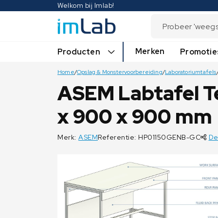
Welkom bij Imlab!
Merken
Producten
Promotie
Home
/
Opslag & Monstervoorbereiding
/
Laboratoriumtafels
ASEM Labtafel T
x 900 x 900 mm
Merk:
ASEM
Referentie: HP01150GENB-GC
De