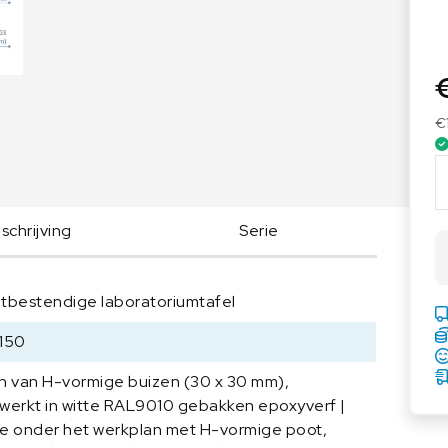
Voedingsweegschalen
Medische weegschalen
Voedingsweegschalen
Babyweegschalen
Handkrachtmeters
Personenweegschalen
€
Rolstoelweegschalen
A
Stoelweegschalen
S
E
chrijving
Serie
M
L
a
tbestendige laboratoriumtafel
b
t
150
a
f
n van H-vormige buizen (30 x 30 mm),
e
werkt in witte RAL9010 gebakken epoxyverf |
l
e onder het werkplan met H-vormige poot,
T