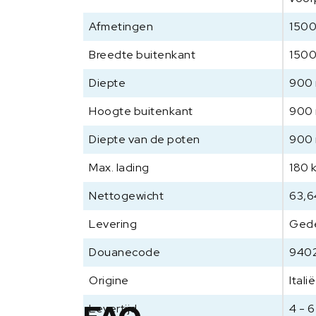
Afmetingen
1500
Breedte buitenkant
150
Diepte
900
Hoogte buitenkant
900
Diepte van de poten
900
Max. lading
180 
Nettogewicht
63,6
Levering
Ged
Douanecode
940
Origine
Italië
Levertijd
4 - 