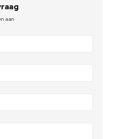
 vraag
en aan