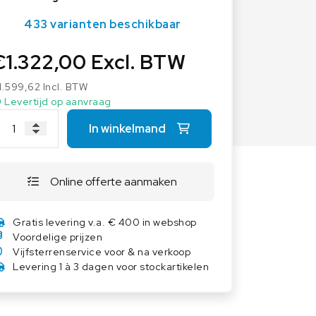
Overige weegschalen
433 varianten beschikbaar
Dierenweegschalen
€
1.322,00
Excl. BTW
Draagbare weegschalen
Industrie 4.0
1.599,62
Incl. BTW
Software
Levertijd op aanvraag
Veerweegschalen
In winkelmand
Weegcellen
Winkelweegschalen
Online offerte aanmaken
Gratis levering v.a. € 400 in webshop
Voordelige prijzen
Vijfsterrenservice voor & na verkoop
Levering 1 à 3 dagen voor stockartikelen