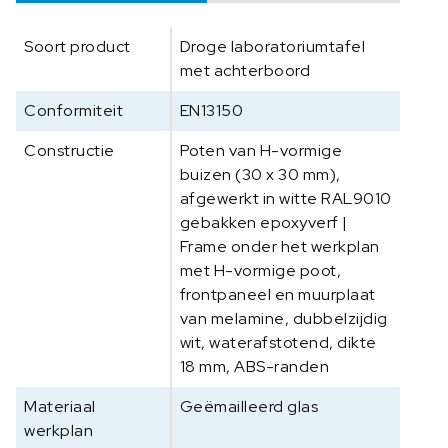
e
ë
Soort product
Droge laboratoriumtafel
m
met achterboord
a
i
Conformiteit
EN13150
l
l
Constructie
Poten van H-vormige
e
buizen (30 x 30 mm),
e
afgewerkt in witte RAL9010
r
gebakken epoxyverf |
d
Frame onder het werkplan
g
met H-vormige poot,
l
frontpaneel en muurplaat
a
van melamine, dubbelzijdig
s
wit, waterafstotend, dikte
1
18 mm, ABS-randen
8
0
Materiaal
Geëmailleerd glas
0
werkplan
x