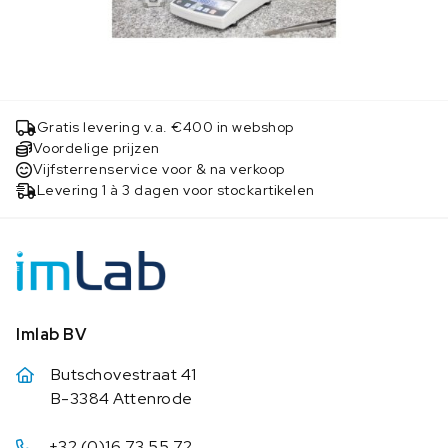
Gratis levering v.a. €400 in webshop
Voordelige prijzen
Vijfsterrenservice voor & na verkoop
Levering 1 à 3 dagen voor stockartikelen
Imlab BV
Butschovestraat 41
B-3384 Attenrode
+32 (0)16 73 55 72