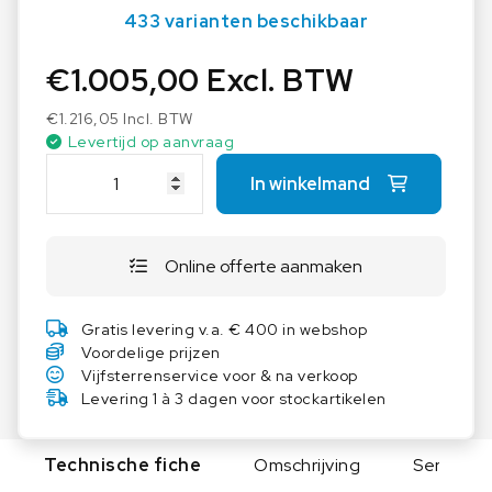
433 varianten beschikbaar
€
1.005,00
Excl. BTW
€
1.216,05
Incl. BTW
Levertijd op aanvraag
A
In winkelmand
S
E
M
Online offerte aanmaken
L
a
b
Gratis levering v.a. € 400 in webshop
t
Voordelige prijzen
a
Vijfsterrenservice voor & na verkoop
f
Levering 1 à 3 dagen voor stockartikelen
e
l
Technische fiche
Omschrijving
Serie
G