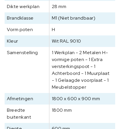
6
Dikte werkplan
28 mm
0
0
Brandklasse
M1 (Niet brandbaar)
x
Vorm poten
H
9
0
Kleur
Wit RAL 9010
0
m
Samenstelling
1 Werkplan - 2 Metalen H-
m
vormige poten - 1 Extra
a
versterkingspoot - 1
a
Achterboord - 1 Muurplaat
n
- 1 Gelaagde voorplaat - 1
t
Meubelstopper
a
l
Afmetingen
1800 x 600 x 900 mm
Breedte
1800 mm
buitenkant
Diepte
600 mm