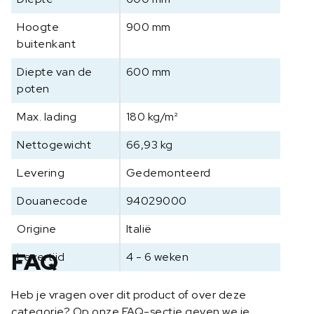
Hoogte
900 mm
buitenkant
Diepte van de
600 mm
poten
Max. lading
180 kg/m²
Nettogewicht
66,93 kg
Levering
Gedemonteerd
Douanecode
94029000
Origine
Italië
FAQ
Levertijd
4 - 6 weken
Heb je vragen over dit product of over deze
categorie? Op onze FAQ-sectie geven we je