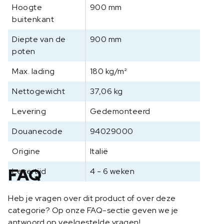
Hoogte
900 mm
buitenkant
Diepte van de
900 mm
poten
Max. lading
180 kg/m²
Nettogewicht
37,06 kg
Levering
Gedemonteerd
Douanecode
94029000
Origine
Italië
FAQ
Levertijd
4 - 6 weken
Heb je vragen over dit product of over deze
categorie? Op onze FAQ-sectie geven we je
antwoord op veelgestelde vragen!