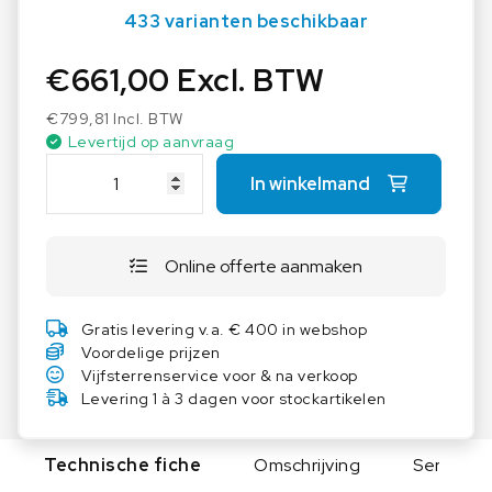
433 varianten beschikbaar
€
661,00
Excl. BTW
€
799,81
Incl. BTW
Levertijd op aanvraag
A
In winkelmand
S
E
M
Online offerte aanmaken
L
a
b
Gratis levering v.a. € 400 in webshop
t
Voordelige prijzen
a
Vijfsterrenservice voor & na verkoop
f
Levering 1 à 3 dagen voor stockartikelen
e
l
Technische fiche
Omschrijving
Serie
M