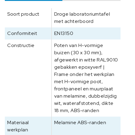
e
l
Soort product
Droge laboratoriumtafel
a
met achterboord
m
i
Conformiteit
EN13150
n
e
Constructie
Poten van H-vormige
A
buizen (30 x 30 mm),
B
afgewerkt in witte RAL9010
S
gebakken epoxyverf |
-
Frame onder het werkplan
r
met H-vormige poot,
a
frontpaneel en muurplaat
n
van melamine, dubbelzijdig
d
wit, waterafstotend, dikte
e
18 mm, ABS-randen
n
9
Materiaal
Melamine ABS-randen
0
werkplan
0