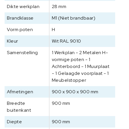
x
Dikte werkplan
28 mm
9
0
Brandklasse
M1 (Niet brandbaar)
0
Vorm poten
H
x
9
Kleur
Wit RAL 9010
0
0
Samenstelling
1 Werkplan - 2 Metalen H-
m
vormige poten - 1
m
Achterboord - 1 Muurplaat
a
- 1 Gelaagde voorplaat - 1
a
Meubelstopper
n
t
Afmetingen
900 x 900 x 900 mm
a
Breedte
900 mm
l
buitenkant
Diepte
900 mm