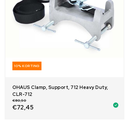
10% KORTING
OHAUS Clamp, Support, 712 Heavy Duty,
CLR-712
€
80,50
€
72,45