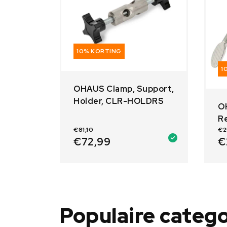
10% KORTING
1
OHAUS Clamp, Support,
Holder, CLR-HOLDRS
O
R
€
81,10
€
2
€
72,99
€
Populaire categ