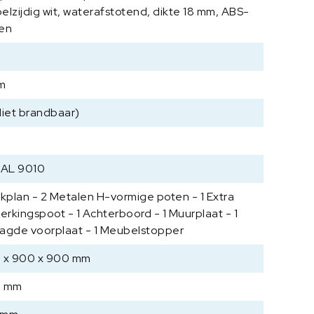
elzijdig wit, waterafstotend, dikte 18 mm, ABS-
P
L
en
1
8
0
m
0
x
Niet brandbaar)
9
0
0
RAL 9010
x
9
rkplan - 2 Metalen H-vormige poten - 1 Extra
0
terkingspoot - 1 Achterboord - 1 Muurplaat - 1
0
agde voorplaat - 1 Meubelstopper
m
m
 x 900 x 900 mm
a
a
0 mm
n