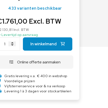
Overige weegschalen
433 varianten beschikbaar
Dierenweegschalen
€
1.761,00
Excl. BTW
Draagbare weegschalen
Industrie 4.0
2.130,81
Incl. BTW
Software
Levertijd op aanvraag
Veerweegschalen
In winkelmand
Weegcellen
Winkelweegschalen
Online offerte aanmaken
Gratis levering v.a. € 400 in webshop
Voordelige prijzen
Vijfsterrenservice voor & na verkoop
Levering 1 à 3 dagen voor stockartikelen