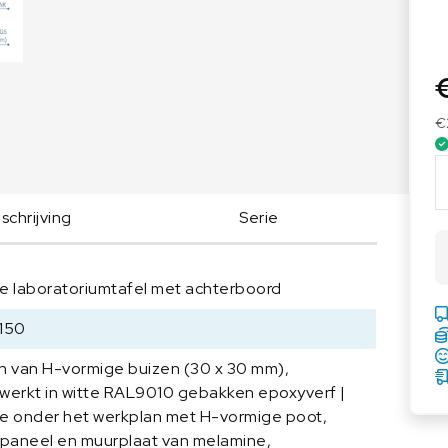
Voedingsweegschalen
Medische weegschalen
Voedingsweegschalen
Babyweegschalen
Handkrachtmeters
Personenweegschalen
€
Rolstoelweegschalen
A
Stoelweegschalen
S
E
chrijving
Serie
M
L
a
e laboratoriumtafel met achterboord
b
t
150
a
n van H-vormige buizen (30 x 30 mm),
f
werkt in witte RAL9010 gebakken epoxyverf |
e
e onder het werkplan met H-vormige poot,
l
tpaneel en muurplaat van melamine,
H