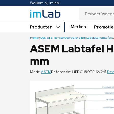
Welkom bij Imlab!
Merken
Producten
Promotie
Home
/
Opslag & Monstervoorbereiding
/
Laboratoriumtafels
ASEM Labtafel H
mm
Merk:
ASEM
Referentie: HPD01180TR16V2
Dee