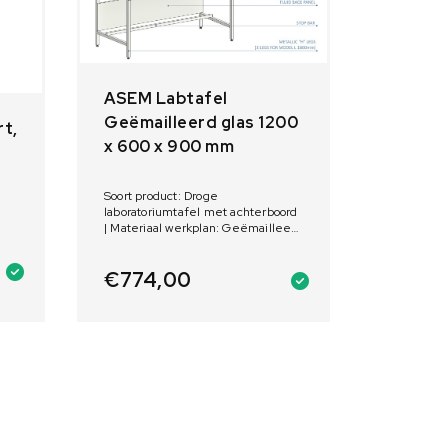
ASEM Labtafel
Geëmailleerd glas 1200
t,
x 600 x 900 mm
Soort product: Droge
laboratoriumtafel met achterboord
| Materiaal werkplan: Geëmailleerd
glas | Afmetingen: 1200 x 600 x
900 mm
€
774,00