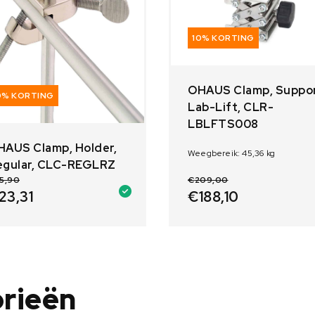
10% KORTING
OHAUS Clamp, Suppor
0% KORTING
Lab-Lift, CLR-
LBLFTS008
HAUS Clamp, Holder,
Weegbereik: 45,36 kg
egular, CLC-REGLRZ
5,90
€
209,00
23,31
€
188,10
orieën