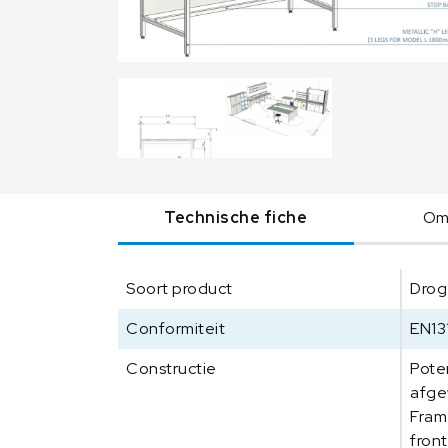
Technische fiche
Oms
Soort product
Drog
Conformiteit
EN13
Constructie
Pote
afge
Fram
fron