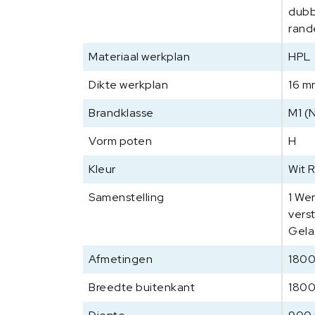
dubb
rand
Materiaal werkplan
HPL
Dikte werkplan
16 m
Brandklasse
M1 (
Vorm poten
H
Kleur
Wit 
Samenstelling
1 We
vers
Gela
Afmetingen
1800
Breedte buitenkant
180