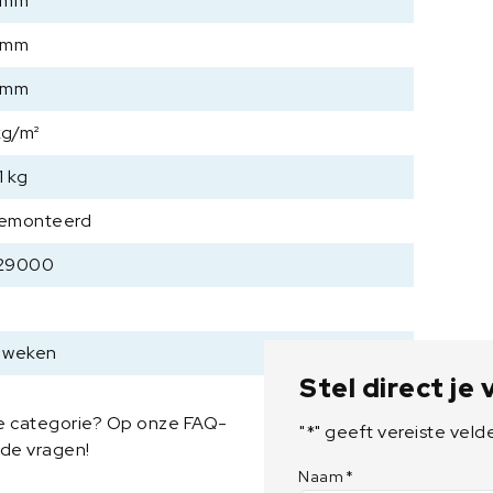
 mm
t
a
 mm
l
 mm
kg/m²
1 kg
emonteerd
29000
6 weken
Stel direct je
ze categorie? Op onze FAQ-
"
*
" geeft vereiste veld
lde vragen!
Naam
*