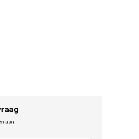
 vraag
en aan