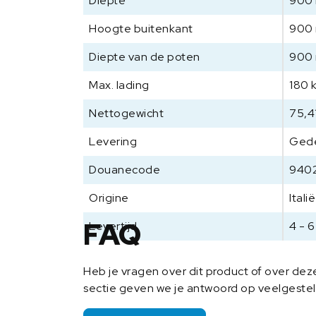
Diepte
900
Hoogte buitenkant
900
Diepte van de poten
900
Max. lading
180 
Nettogewicht
75,4
Levering
Ged
Douanecode
940
Origine
Italië
FAQ
Levertijd
4 - 
Heb je vragen over dit product of over de
sectie geven we je antwoord op veelgeste