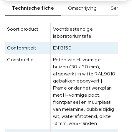
l
Technische fiche
Omschrijving
Serie
M
e
l
Soort product
Vochtbestendige
a
laboratoriumtafel
m
i
Conformiteit
EN13150
n
e
Constructie
Poten van H-vormige
A
buizen (30 x 30 mm),
B
afgewerkt in witte RAL9010
S
gebakken epoxyverf |
-
Frame onder het werkplan
r
met H-vormige poot,
a
frontpaneel en muurplaat
n
van melamine, dubbelzijdig
d
wit, waterafstotend, dikte
e
18 mm, ABS-randen
n
1