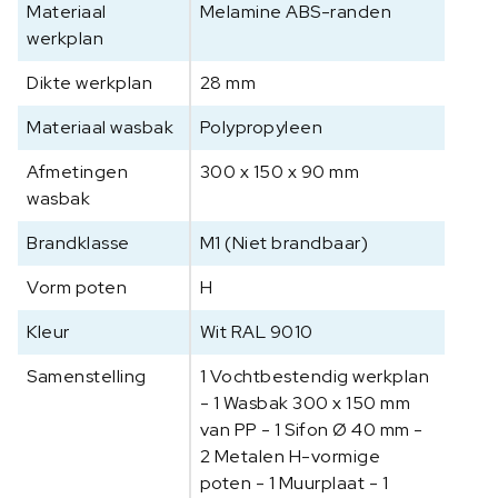
Materiaal
Melamine ABS-randen
5
werkplan
0
0
Dikte werkplan
28 mm
x
6
Materiaal wasbak
Polypropyleen
0
Afmetingen
300 x 150 x 90 mm
0
wasbak
x
9
Brandklasse
M1 (Niet brandbaar)
0
0
Vorm poten
H
m
m
Kleur
Wit RAL 9010
a
Samenstelling
1 Vochtbestendig werkplan
a
- 1 Wasbak 300 x 150 mm
n
van PP - 1 Sifon Ø 40 mm -
t
2 Metalen H-vormige
a
l
poten - 1 Muurplaat - 1