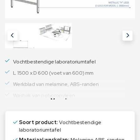
Vochtbestendige laboratoriumtafel
L 1500 x D 600 (voet van 600) mm
Werkblad van melamine, ABS-randen
Wasbak van polypropyleen
Meer lezen
Soort product:
Vochtbestendige
laboratoriumtafel
Materiaal werkplan:
Melamine ABS-randen