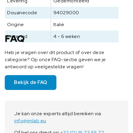
Levering
Gedemonteerd
Douanecode
94029000
Origine
Italië
FAQ
Levertijd
4 - 6 weken
Heb je vragen over dit product of over deze
categorie? Op onze FAQ-sectie geven we je
antwoord op veelgestelde vragen!
Bekijk de FAQ
Je kan onze experts altijd bereiken via
info@imlab.eu
Of bel ons direct op
+32 (0) 16 73 55 72