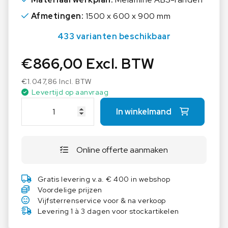
Afmetingen:
1500 x 600 x 900 mm
433 varianten beschikbaar
€
866,00
Excl. BTW
€
1.047,86
Incl. BTW
Levertijd op aanvraag
A
In winkelmand
S
E
M
Online offerte aanmaken
L
a
b
Gratis levering v.a. € 400 in webshop
t
Voordelige prijzen
a
Vijfsterrenservice voor & na verkoop
f
Levering 1 à 3 dagen voor stockartikelen
e