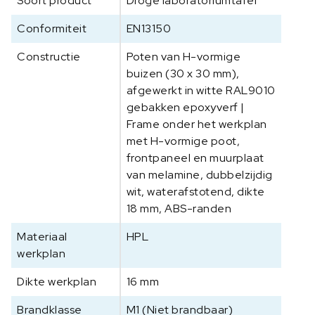
Soort product
Droge laboratoriumtafel
9
0
Conformiteit
EN13150
0
x
Constructie
Poten van H-vormige
7
buizen (30 x 30 mm),
5
afgewerkt in witte RAL9010
0
gebakken epoxyverf |
x
Frame onder het werkplan
9
met H-vormige poot,
0
frontpaneel en muurplaat
0
van melamine, dubbelzijdig
m
wit, waterafstotend, dikte
m
18 mm, ABS-randen
a
a
Materiaal
HPL
n
werkplan
t
a
Dikte werkplan
16 mm
l
Brandklasse
M1 (Niet brandbaar)