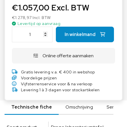
€
1.057,00
Excl. BTW
€
1.278,97
Incl. BTW
Levertijd op aanvraag
A
In winkelmand
S
E
M
Online offerte aanmaken
L
a
b
Gratis levering v.a. € 400 in webshop
t
Voordelige prijzen
a
Vijfsterrenservice voor & na verkoop
f
Levering 1 à 3 dagen voor stockartikelen
e
l
Technische fiche
Omschrijving
Serie
H
P
L