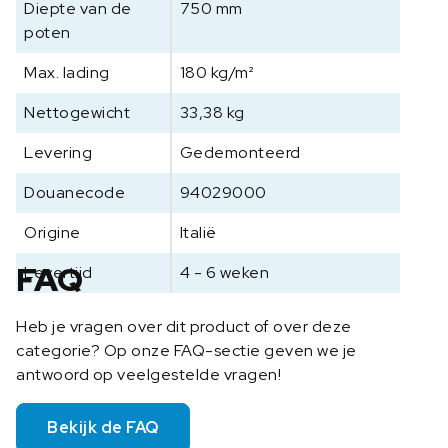
Diepte van de
750 mm
poten
Max. lading
180 kg/m²
Nettogewicht
33,38 kg
Levering
Gedemonteerd
Douanecode
94029000
Origine
Italië
FAQ
Levertijd
4 - 6 weken
Heb je vragen over dit product of over deze
categorie? Op onze FAQ-sectie geven we je
antwoord op veelgestelde vragen!
Bekijk de FAQ