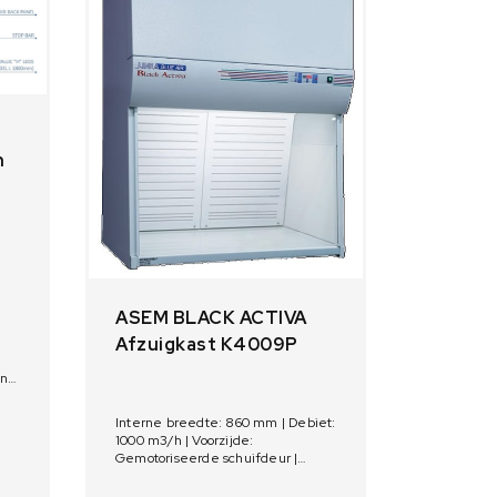
n
ASEM BLACK ACTIVA
Afzuigkast K4009P
n |
 mm
Interne breedte: 860 mm | Debiet:
1000 m3/h | Voorzijde:
Gemotoriseerde schuifdeur |
Toepassingen en behandelingen:
Chemische producten