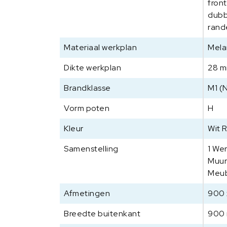
fron
dubb
rand
Materiaal werkplan
Mela
Dikte werkplan
28 
Brandklasse
M1 (
Vorm poten
H
Kleur
Wit 
Samenstelling
1 We
Muur
Meub
Afmetingen
900 
Breedte buitenkant
900