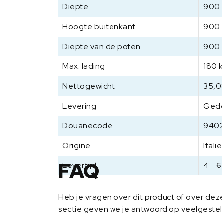
Diepte
900
Hoogte buitenkant
900
Diepte van de poten
900
Max. lading
180 
Nettogewicht
35,0
Levering
Ged
Douanecode
940
Origine
Italië
FAQ
Levertijd
4 - 
Heb je vragen over dit product of over de
sectie geven we je antwoord op veelgeste