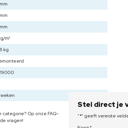
0
 mm
0
 mm
x
9
 mm
0
0
kg/m²
x
9
8 kg
0
emonteerd
0
m
29000
m
a
a
n
6 weken
t
Stel direct je
a
ze categorie? Op onze FAQ-
l
"
*
" geeft vereiste veld
lde vragen!
Naam
*