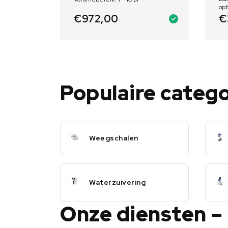
opb
vu
€
972,00
€
Populaire categ
Weegschalen
Waterzuivering
Onze diensten –