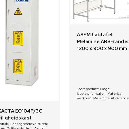
ASEM Labtafel
Melamine ABS-rande
1200 x 900 x 900 mm
Soort product: Droge
laboratoriumtafel | Materiaal
werkplan: Melamine ABS-rande
Afmetingen: 1200 x 900 x 900
XACTA EO104P/3C
iligheidskast
ruik: Licht agressieve zuren;
en; Giftige stoffen | Aantal