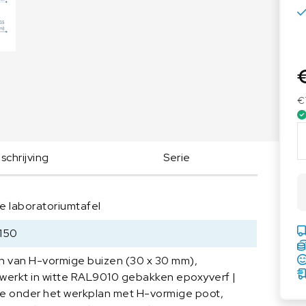
Voedingsweegschalen
Medische weegschalen
Voedingsweegschalen
Babyweegschalen
Handkrachtmeters
Personenweegschalen
Rolstoelweegschalen
€
Stoelweegschalen
A
S
chrijving
Serie
E
M
L
e laboratoriumtafel
a
b
150
t
a
n van H-vormige buizen (30 x 30 mm),
f
werkt in witte RAL9010 gebakken epoxyverf |
e
e onder het werkplan met H-vormige poot,
l