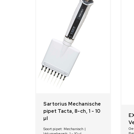
Sartorius Mechanische
pipet Tacta, 8-ch, 1 - 10
E
µl
Ve
Geb
Soort pipet: Mechanisch |
Bas
Volumebereik: 1 - 10 µl