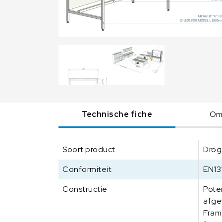
Technische fiche
Oms
Soort product
Drog
Conformiteit
EN13
Constructie
Pote
afge
Fram