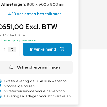
Overige weegschalen
Afmetingen:
900 x 900 x 900 mm
Dierenweegschalen
433 varianten beschikbaar
Draagbare weegschalen
€
651,00
Excl. BTW
Industrie 4.0
Software
787,71
Incl. BTW
Levertijd op aanvraag
Veerweegschalen
In winkelmand
Weegcellen
Winkelweegschalen
Online offerte aanmaken
Gratis levering v.a. € 400 in webshop
Voordelige prijzen
Vijfsterrenservice voor & na verkoop
Levering 1 à 3 dagen voor stockartikelen