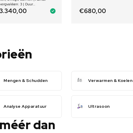
ergvakken: 3 | Duur
urbestendigheid:
€
680,00
3.340,00
orieën
Mengen & Schudden
Verwarmen & Koelen
Analyse Apparatuur
Ultrasoon
 méér dan