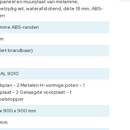
tpaneel en muurplaat van melamine,
M
elzijdig wit, waterafstotend, dikte 18 mm, ABS-
e
en
l
a
mine ABS-randen
m
mm
i
n
Niet brandbaar)
e
A
B
S
RAL 9010
-
rkplan - 2 Metalen H-vormige poten - 1
r
plaat - 2 Gelaagde voorplaat - 1
a
n
elstopper
d
x 900 x 900 mm
e
n
 mm
9