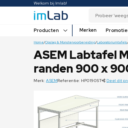
Welkom bij Imlab!
Merken
Producten
Promotie
Home
/
Opslag & Monstervoorbereiding
/
Laboratoriumtafels
ASEM Labtafel 
randen 900 x 9
Merk:
ASEM
Referentie: HP0190ST
Deel dit p