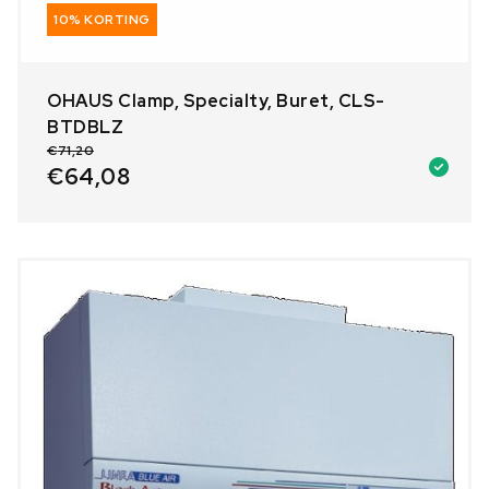
10% KORTING
OHAUS Clamp, Specialty, Buret, CLS-
BTDBLZ
€
71,20
€
64,08