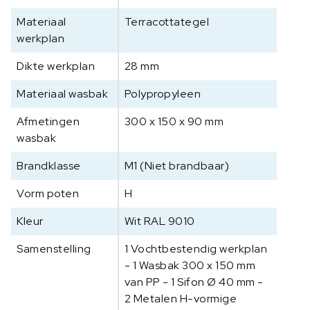
0
Materiaal
Terracottategel
x
werkplan
9
0
Dikte werkplan
28 mm
0
x
Materiaal wasbak
Polypropyleen
9
Afmetingen
300 x 150 x 90 mm
0
wasbak
0
m
Brandklasse
M1 (Niet brandbaar)
m
a
Vorm poten
H
a
n
Kleur
Wit RAL 9010
t
Samenstelling
1 Vochtbestendig werkplan
a
- 1 Wasbak 300 x 150 mm
l
van PP - 1 Sifon Ø 40 mm -
2 Metalen H-vormige