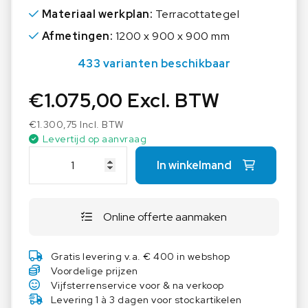
Materiaal werkplan:
Terracottategel
Afmetingen:
1200 x 900 x 900 mm
433 varianten beschikbaar
€
1.075,00
Excl. BTW
€
1.300,75
Incl. BTW
Levertijd op aanvraag
A
In winkelmand
S
E
M
Online offerte aanmaken
L
a
b
Gratis levering v.a. € 400 in webshop
t
Voordelige prijzen
a
Vijfsterrenservice voor & na verkoop
f
Levering 1 à 3 dagen voor stockartikelen