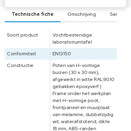
e
l
Technische fiche
Omschrijving
Serie
T
e
r
Soort product
Vochtbestendige
r
laboratoriumtafel
a
c
Conformiteit
EN13150
o
t
Constructie
Poten van H-vormige
t
buizen (30 x 30 mm),
a
afgewerkt in witte RAL9010
t
gebakken epoxyverf |
e
Frame onder het werkplan
g
met H-vormige poot,
e
frontpaneel en muurplaat
l
van melamine, dubbelzijdig
1
wit, waterafstotend, dikte
2
18 mm, ABS-randen
0