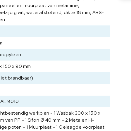
tpaneel en muurplaat van melamine,
H
P
elzijdig wit, waterafstotend, dikte 18 mm, ABS-
L
en
1
2
0
m
0
x
propyleen
1
0
x 150 x 90 mm
5
Niet brandbaar)
0
x
9
0
RAL 9010
0
chtbestendig werkplan - 1 Wasbak 300 x 150 x
m
m
m van PP - 1 Sifon Ø 40 mm - 2 Metalen H-
a
ige poten - 1 Muurplaat - 1 Gelaagde voorplaat