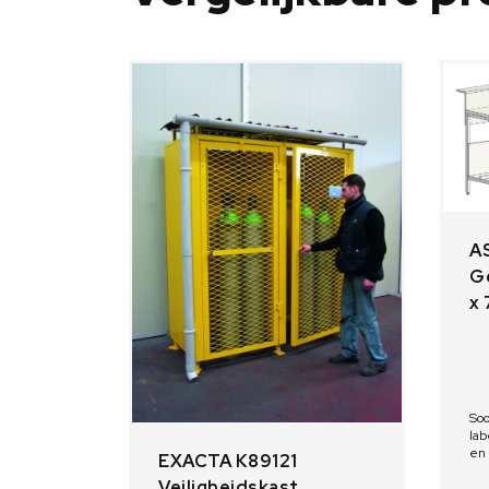
A
Ge
x
Soo
lab
en 
EXACTA K89121
Ge
Veiligheidskast
15