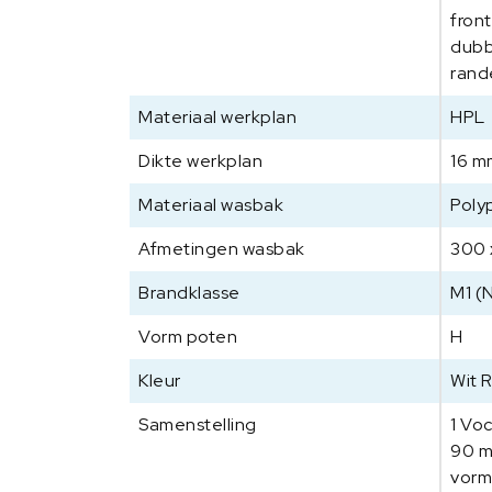
fron
dubb
rand
Materiaal werkplan
HPL
Dikte werkplan
16 m
Materiaal wasbak
Poly
Afmetingen wasbak
300 
Brandklasse
M1 (
Vorm poten
H
Kleur
Wit 
Samenstelling
1 Vo
90 m
vorm