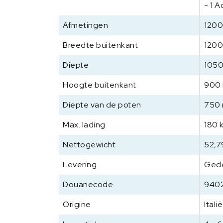
- 1 
Afmetingen
1200
Breedte buitenkant
120
Diepte
105
Hoogte buitenkant
900
Diepte van de poten
750
Max. lading
180 
Nettogewicht
52,7
Levering
Ged
Douanecode
940
Origine
Italië