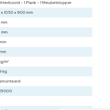
a
Achterboord - 1 Plank - 1 Meubelstopper
n
 x 1050 x 900 mm
t
a
0 mm
l
0 mm
 mm
 mm
kg/m²
9 kg
emonteerd
29000