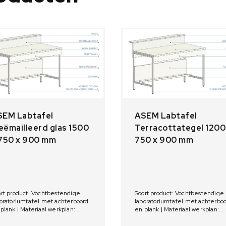
SEM Labtafel
ASEM Labtafel
ëmailleerd glas 1500
Terracottategel 1200
 750 x 900 mm
750 x 900 mm
rt product: Vochtbestendige
Soort product: Vochtbestendige
oratoriumtafel met achterboord
laboratoriumtafel met achterbo
plank | Materiaal werkplan:
en plank | Materiaal werkplan:
ëmailleerd glas | Afmetingen:
Terracottategel | Afmetingen: 1
00 x 750 x 900 mm
x 750 x 900 mm