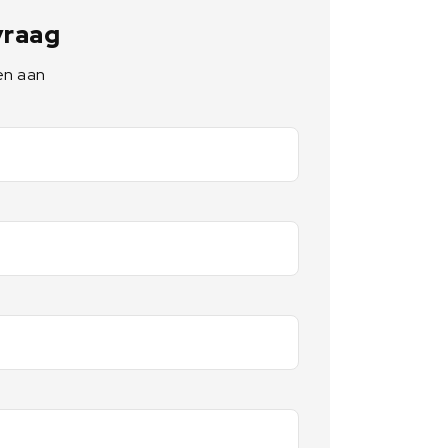
 vraag
en aan