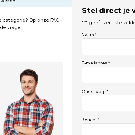
6 weken
Stel direct je
ze categorie? Op onze FAQ-
"
*
" geeft vereiste veld
lde vragen!
Naam
*
E-mailadres
*
Onderwerp
*
Bericht
*