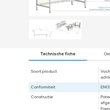
Technische fiche
Oms
Soort product
Voch
acht
Conformiteit
EN13
Constructie
Pote
afge
Fram