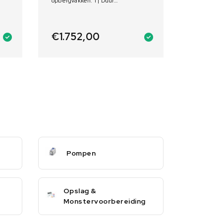
opbergvakken: 1 | Duur
vuurbestendigheid: 90 min
€
1.752,00
Pompen
Opslag &
Monstervoorbereiding