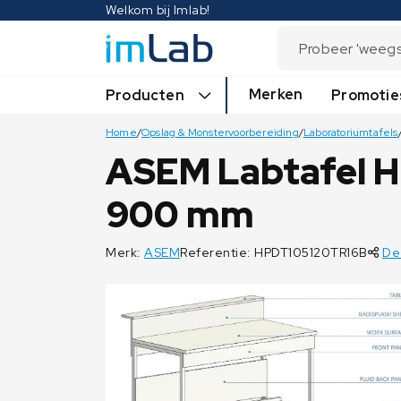
Welkom bij Imlab!
Merken
Producten
Promotie
Home
/
Opslag & Monstervoorbereiding
/
Laboratoriumtafels
ASEM Labtafel H
900 mm
Merk:
ASEM
Referentie: HPDT105120TR16B
De