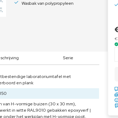
Wasbak van polypropyleen
Voedingsweegschalen
Medische weegschalen
Voedingsweegschalen
Babyweegschalen
Handkrachtmeters
Personenweegschalen
Rolstoelweegschalen
€
Stoelweegschalen
A
S
chrijving
Serie
E
M
L
tbestendige laboratoriumtafel met
a
erboord en plank
b
t
150
a
n van H-vormige buizen (30 x 30 mm),
f
werkt in witte RAL9010 gebakken epoxyverf |
e
e onder het werkplan met H-vormige poot,
l