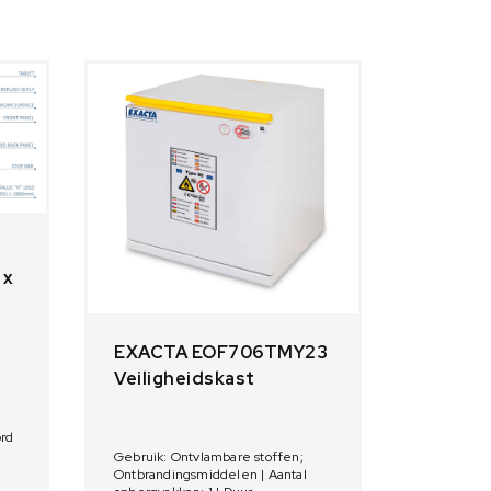
 x
EXACTA EOF706TMY23
Veiligheidskast
ord
Gebruik: Ontvlambare stoffen;
200
Ontbrandingsmiddelen | Aantal