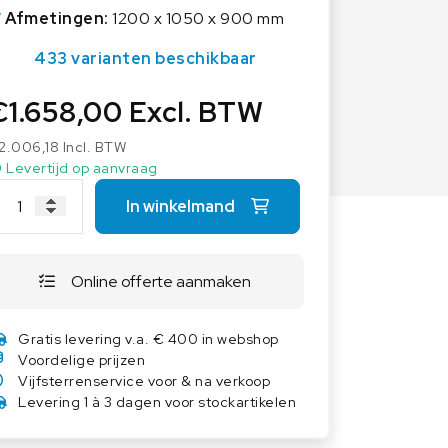
Overige weegschalen
Afmetingen:
1200 x 1050 x 900 mm
Dierenweegschalen
433 varianten beschikbaar
Draagbare weegschalen
€
1.658,00
Excl. BTW
Industrie 4.0
Software
2.006,18
Incl. BTW
Levertijd op aanvraag
Veerweegschalen
In winkelmand
Weegcellen
Winkelweegschalen
Online offerte aanmaken
Gratis levering v.a. € 400 in webshop
Voordelige prijzen
Vijfsterrenservice voor & na verkoop
Levering 1 à 3 dagen voor stockartikelen