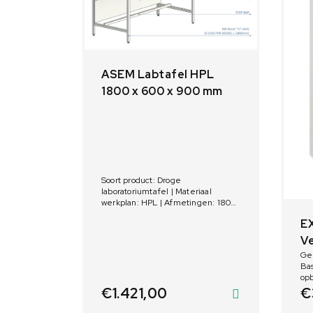
ASEM Labtafel HPL
1800 x 600 x 900 mm
Soort product: Droge
laboratoriumtafel | Materiaal
werkplan: HPL | Afmetingen: 1800
x 600 x 900 mm
E
Ve
Geb
Bas
opb
vu
€
1.421,00
€