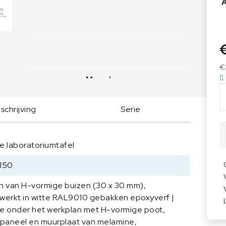
Voedingsweegschalen
Medische weegschalen
Voedingsweegschalen
Babyweegschalen
Handkrachtmeters
Personenweegschalen
Rolstoelweegschalen
€
Meer lezen
Stoelweegschalen
A
S
chrijving
Serie
E
M
L
e laboratoriumtafel
a
b
150
t
a
n van H-vormige buizen (30 x 30 mm),
f
werkt in witte RAL9010 gebakken epoxyverf |
e
e onder het werkplan met H-vormige poot,
l
tpaneel en muurplaat van melamine,