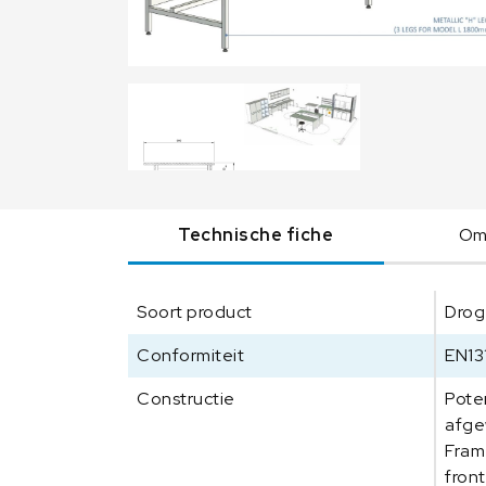
Technische fiche
Oms
Soort product
Drog
Conformiteit
EN13
Constructie
Pote
afge
Fram
fron