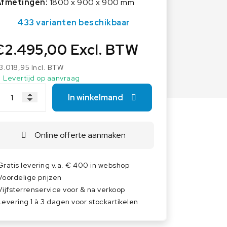
Overige weegschalen
Afmetingen:
1800 x 900 x 900 mm
Dierenweegschalen
433 varianten beschikbaar
Draagbare weegschalen
€
2.495,00
Excl. BTW
Industrie 4.0
Software
3.018,95
Incl. BTW
Levertijd op aanvraag
Veerweegschalen
In winkelmand
Weegcellen
Winkelweegschalen
Online offerte aanmaken
Gratis levering v.a. € 400 in webshop
Voordelige prijzen
Vijfsterrenservice voor & na verkoop
Levering 1 à 3 dagen voor stockartikelen