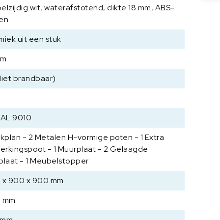
,
elzijdig wit, waterafstotend, dikte 18 mm, ABS-
K
en
e
r
miek uit een stuk
a
mm
m
i
Niet brandbaar)
s
c
h
u
RAL 9010
i
rkplan - 2 Metalen H-vormige poten - 1 Extra
t
terkingspoot - 1 Muurplaat - 2 Gelaagde
e
e
plaat - 1 Meubelstopper
n
 x 900 x 900 mm
s
t
0 mm
u
k
 mm