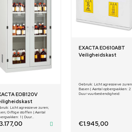
EXACTA EO610ABT
Veiligheidskast
Gebruik: Licht agressieve zuren
Basen | Aantal opbergvakken: 2 
Duur vuurbestendigheid:
XACTA EOB120V
iligheidskast
ruik: Licht agressieve zuren;
en; Giftige stoffen | Aantal
ergvakken: 1 | Duur
urbestendigheid:
€
1.945,00
3.177,00