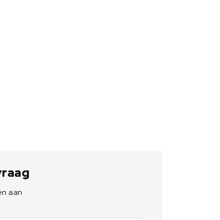
 vraag
en aan