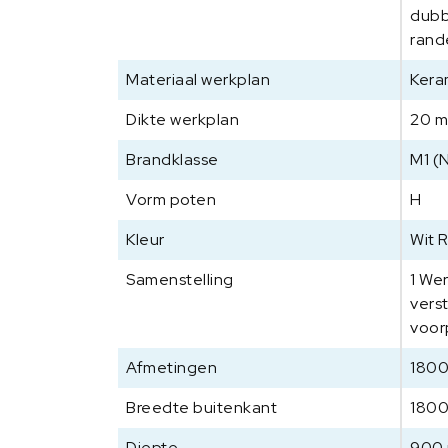
dubb
rand
Materiaal werkplan
Kera
Dikte werkplan
20 
Brandklasse
M1 (
Vorm poten
H
Kleur
Wit 
Samenstelling
1 We
vers
voor
Afmetingen
1800
Breedte buitenkant
180
Diepte
900