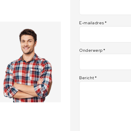
l
E-mailadres
*
Onderwerp
*
Bericht
*