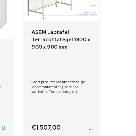
ASEM Labtafel
Terracottategel 1800 x
900 x 900 mm
Soort product: Vochtbestendige
laboratoriumtafel | Materiaal
;
werkplan: Terracottategel |
|
Afmetingen: 1800 x 900 x 900 mm
€
1.507,00