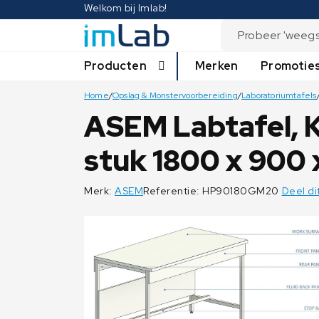
Welkom bij Imlab!
Producten
Merken
Promotie
Home
/
Opslag & Monstervoorbereiding
/
Laboratoriumtafels
ASEM Labtafel, K
stuk 1800 x 900
Merk:
ASEM
Referentie: HP90180GM20
Deel di