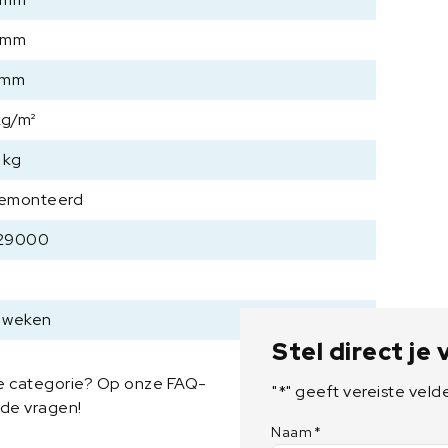
1
 mm
8
0
 mm
0
x
kg/m²
9
0
 kg
0
emonteerd
x
9
29000
0
0
m
m
6 weken
a
Stel direct je
a
ze categorie? Op onze FAQ-
n
"
*
" geeft vereiste veld
lde vragen!
t
a
Naam
*