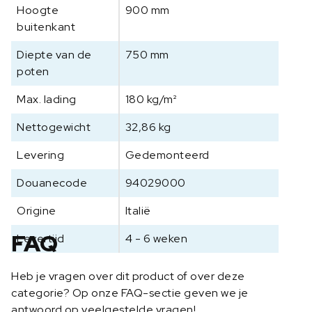
Hoogte
900 mm
buitenkant
Diepte van de
750 mm
poten
Max. lading
180 kg/m²
Nettogewicht
32,86 kg
Levering
Gedemonteerd
Douanecode
94029000
Origine
Italië
FAQ
Levertijd
4 - 6 weken
Heb je vragen over dit product of over deze
categorie? Op onze FAQ-sectie geven we je
antwoord op veelgestelde vragen!