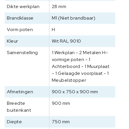
x
Dikte werkplan
28 mm
7
5
Brandklasse
M1 (Niet brandbaar)
0
Vorm poten
H
x
9
Kleur
Wit RAL 9010
0
0
Samenstelling
1 Werkplan - 2 Metalen H-
m
vormige poten - 1
m
Achterboord - 1 Muurplaat
a
- 1 Gelaagde voorplaat - 1
a
Meubelstopper
n
t
Afmetingen
900 x 750 x 900 mm
a
Breedte
900 mm
l
buitenkant
Diepte
750 mm