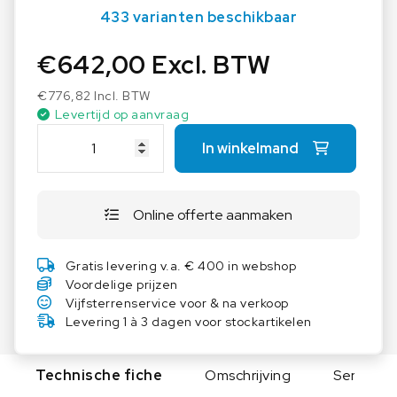
433 varianten beschikbaar
€
642,00
Excl. BTW
€
776,82
Incl. BTW
Levertijd op aanvraag
A
In winkelmand
S
E
M
Online offerte aanmaken
L
a
b
Gratis levering v.a. € 400 in webshop
t
Voordelige prijzen
a
Vijfsterrenservice voor & na verkoop
f
Levering 1 à 3 dagen voor stockartikelen
e
l
Technische fiche
Omschrijving
Serie
M