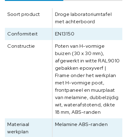
e
l
Soort product
Droge laboratoriumtafel
a
met achterboord
m
i
Conformiteit
EN13150
n
e
Constructie
Poten van H-vormige
A
buizen (30 x 30 mm),
B
afgewerkt in witte RAL9010
S
gebakken epoxyverf |
-
Frame onder het werkplan
r
met H-vormige poot,
a
frontpaneel en muurplaat
n
van melamine, dubbelzijdig
d
wit, waterafstotend, dikte
e
18 mm, ABS-randen
n
9
Materiaal
Melamine ABS-randen
0
werkplan
0