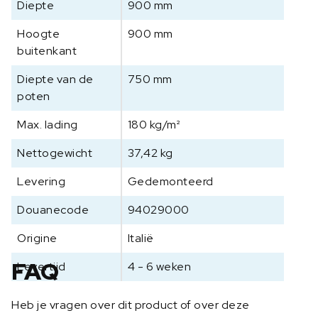
Diepte
900 mm
Hoogte
900 mm
buitenkant
Diepte van de
750 mm
poten
Max. lading
180 kg/m²
Nettogewicht
37,42 kg
Levering
Gedemonteerd
Douanecode
94029000
Origine
Italië
FAQ
Levertijd
4 - 6 weken
Heb je vragen over dit product of over deze