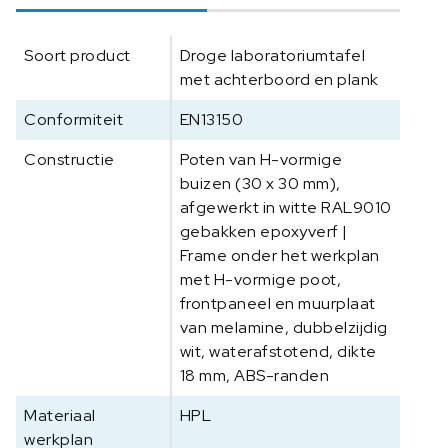
P
L
Soort product
Droge laboratoriumtafel
9
met achterboord en plank
0
0
Conformiteit
EN13150
x
9
Constructie
Poten van H-vormige
0
buizen (30 x 30 mm),
0
afgewerkt in witte RAL9010
x
gebakken epoxyverf |
9
Frame onder het werkplan
0
met H-vormige poot,
0
frontpaneel en muurplaat
m
van melamine, dubbelzijdig
m
wit, waterafstotend, dikte
a
18 mm, ABS-randen
a
n
Materiaal
HPL
t
werkplan
a