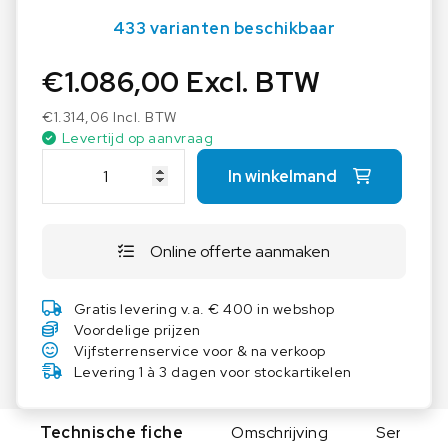
433 varianten beschikbaar
€
1.086,00
Excl. BTW
€
1.314,06
Incl. BTW
Levertijd op aanvraag
A
In winkelmand
S
E
M
Online offerte aanmaken
L
a
b
Gratis levering v.a. € 400 in webshop
t
Voordelige prijzen
a
Vijfsterrenservice voor & na verkoop
f
Levering 1 à 3 dagen voor stockartikelen
e
l
Technische fiche
Omschrijving
Serie
H