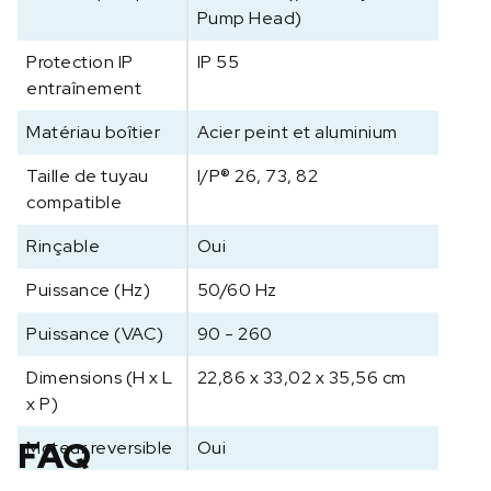
a
Pump Head)
g
e
Protection IP
IP 55
c
entraînement
o
Matériau boîtier
Acier peint et aluminium
m
p
Taille de tuyau
I/P® 26, 73, 82
l
compatible
e
t
Rinçable
Oui
I
/
Puissance (Hz)
50/60 Hz
P
Puissance (VAC)
90 - 260
7
7
Dimensions (H x L
22,86 x 33,02 x 35,56 cm
9
x P)
6
3
FAQ
Moteur reversible
Oui
-
1