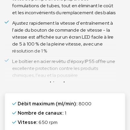
formulations de tubes, tout en éliminant le coût
et les inconvénients du remplacement des balais
Ajustez rapidement la vitesse d'entraînement à
l'aide du bouton de commande de vitesse - la
vitesse est affichée sur un écran LED facile à lire
de 5 à 100 % de la pleine vitesse, avec une
résolution de 1 %
Le boîtier en acier revêtu d'époxy IP55 offre une
excellente protection contre les produits
chimiques, l'eau et la poussière
Lire plus
Avec une empreinte compacte et une poignée
de transport intégrée, ces disques légers
économisent de l'espace et permettent une
Débit maximum (ml/min):
8000
portabilité facile
Nombre de canaux:
1
Vitesse:
650 rpm