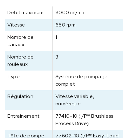
e
Débit maximum
8000 ml/min
r
f
Vitesse
650 rpm
l
e
Nombre de
1
x
canaux
S
y
Nombre de
3
s
rouleaux
t
Type
Système de pompage
è
m
complet
e
Régulation
Vitesse variable,
d
numérique
e
p
Entraînement
77410-10 (I/P® Brushless
o
Process Drive)
m
p
Tête de pompe
77602-10 (I/P® Easy-Load