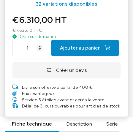
32 variations disponibles
€
6.310,00
HT
€
7.635,10
TTC
Délai sur demande
q
Ajouter au panier
u
a
n
Créer un devis
t
i
t
Livraison offerte à partir de 400 €
é
Prix avantageux
d
Service 5 étoiles avant et après la vente
e
Délai de 3 jours ouvrables pour articles de stock
M
a
Fiche technique
Description
Série
s
t