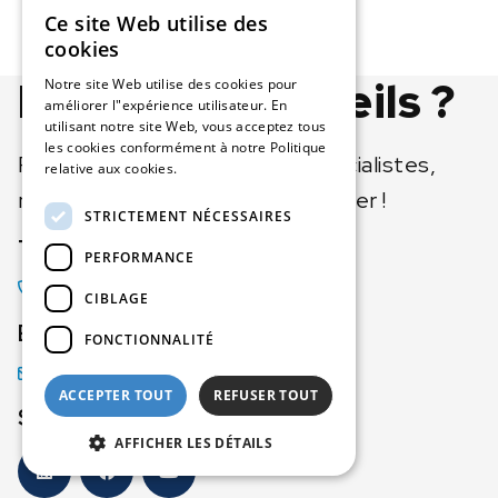
Ce site Web utilise des
DUTCH
cookies
IMLAB FR
Besoin de conseils ?
Notre site Web utilise des cookies pour
améliorer l"expérience utilisateur. En
utilisant notre site Web, vous acceptez tous
les cookies conformément à notre Politique
Posez votre question à nos spécialistes,
relative aux cookies.
En savoir plus
nous serons heureux de vous aider !
STRICTEMENT NÉCESSAIRES
Téléphone
PERFORMANCE
+33 (0)3 20 55 19 11
CIBLAGE
E-mail
FONCTIONNALITÉ
info@imlab.eu
ACCEPTER TOUT
REFUSER TOUT
Suivez-nous
AFFICHER LES DÉTAILS