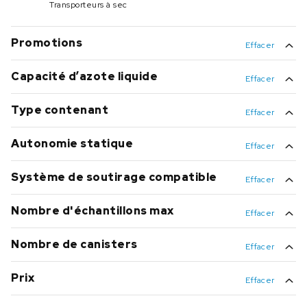
Transporteurs à sec
Promotions
Effacer
Promo
(4)
Capacité d’azote liquide
Effacer
0,5 L — 319,0 L
Type contenant
Effacer
Canisters
(84)
Rack
(19)
Autonomie statique
Effacer
130 jours
(7)
Azote liquide uniquement
(16)
147 jours
(4)
Système de soutirage compatible
Effacer
Non
(72)
159 jours
(4)
Oui
(13)
Nombre d'échantillons max
120 jours
(3)
Effacer
1788
(13)
130 jours
(3)
5022
(9)
Nombre de canisters
Voir 73 plus
Effacer
6
(68)
2832
(8)
1
(11)
Prix
8460
(5)
Effacer
10
(5)
5580
(4)