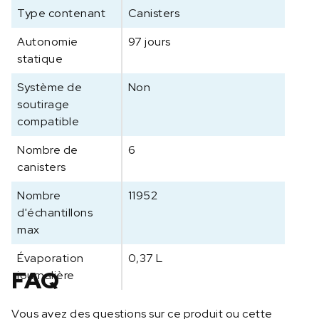
C
Type contenant
Canisters
r
y
Autonomie
97 jours
o
statique
g
e
Système de
Non
n
soutirage
i
compatible
c
s
Nombre de
6
C
canisters
r
Nombre
11952
y
d'échantillons
o
max
c
o
Évaporation
0,37 L
n
FAQ
journalière
s
e
r
Vous avez des questions sur ce produit ou cette