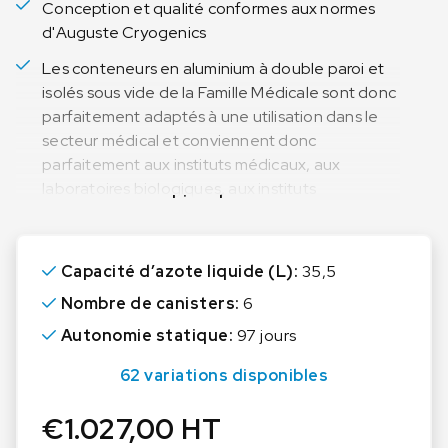
Conception et qualité conformes aux normes
d'Auguste Cryogenics
Les conteneurs en aluminium à double paroi et
isolés sous vide de la Famille Médicale sont donc
parfaitement adaptés à une utilisation dans le
secteur médical et conviennent donc
parfaitement aux instituts médicaux, aux
laboratoires biologiques, aux instituts
Lire plus
d'insémination artificielle et aux installations
pharmaceutiques
Capacité d’azote liquide (L):
35,5
Nombre de canisters:
6
Autonomie statique:
97 jours
62 variations disponibles
€
1.027,00
HT