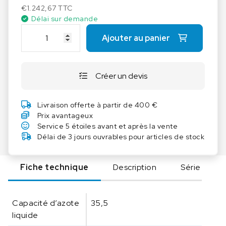
€
1.242,67
TTC
Délai sur demande
q
Ajouter au panier
u
a
n
Créer un devis
t
i
t
Livraison offerte à partir de 400 €
é
Prix avantageux
d
Service 5 étoiles avant et après la vente
e
Délai de 3 jours ouvrables pour articles de stock
A
u
Fiche technique
Description
Série
g
u
s
Capacité d’azote
35,5
t
liquide
e