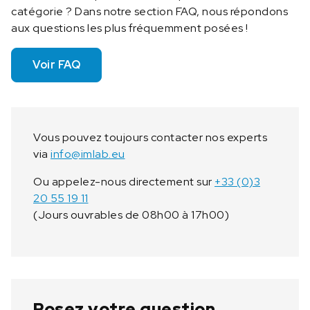
v
catégorie ? Dans notre section FAQ, nous répondons
a
aux questions les plus fréquemment posées !
t
e
Voir FAQ
u
r
A
C
2
Vous pouvez toujours contacter nos experts
X
via
info@imlab.eu
L
Ou appelez-nous directement sur
+33 (0)3
3
20 55 19 11
5
(Jours ouvrables de 08h00 à 17h00)
-
S
Posez votre question