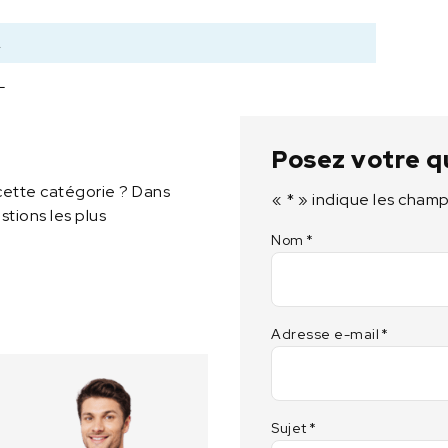
instituts d'insémination artificielle et aux
n
installations pharmaceutiques
s
2
e
r
L
v
a
t
Posez votre q
e
u
cette catégorie ? Dans
«
*
» indique les champ
r
tions les plus
A
Nom
*
C
L
2
0
Adresse e-mail
*
-
L
Sujet
*