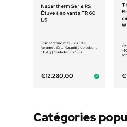
Th
Nabertherm Série RS
Re
Étuve à solvants TR 60
ci
LS
W
Température max. : 260 °C |
Pla
Volume : 60 L | Quantité de solvant
+90
: 11,4 g | Controleur : C550
ref
15.
ref
Po
€
12.280,00
€
Catégories popu