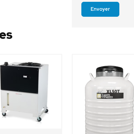
Envoyer
res