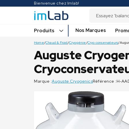
Bienvenue chez Imlab!
Nos Marques
Produits
Promo
Home
/
Chaud & Froid
/
Cryogénie
/
Cryo conservateurs
/
Auguste Cryogen
Cryoconservateu
Marque :
Auguste Cryogenics
Référence :H-AA