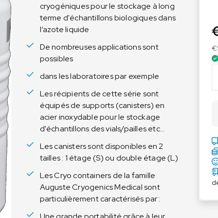
cryogéniques pour le stockage à long
Balances agroalimentaires
Balances Médicales
terme d'échantillons biologiques dans
Balances agroalimentaires
Dynamomètres à poignée
l’azote liquide
Fauteuils pèse-personnes
De nombreuses applications sont
€
Pèse-bébés
possibles
q
Pèse-personnes
dans les laboratoires par exemple
u
Plateformes de pesée pour
a
Les récipients de cette série sont
chaise roulante
n
équipés de supports (canisters) en
t
acier inoxydable pour le stockage
i
d'échantillons des vials/pailles etc...
t
Les canisters sont disponibles en 2
é
tailles : 1 étage (S) ou double étage (L)
d
e
Les Cryo containers de la famille
A
d
Auguste Cryogenics Medical sont
u
particulièrement caractérisés par :
g
u
Une grande portabilité grâce à leur