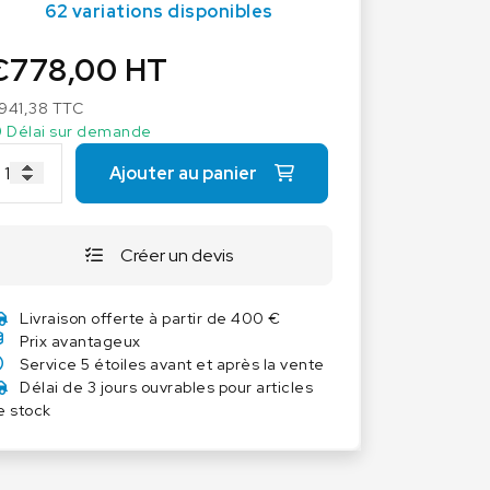
62 variations disponibles
Autres balances
Balances à ressort
€
778,00
HT
Balances Poids-prix
941,38
TTC
Balances portables
Délai sur demande
Balances Vétérinaires
Ajouter au panier
Capteurs de pesage
Industrie 4.0
Créer un devis
Logiciel
Livraison offerte à partir de 400 €
Prix avantageux
Service 5 étoiles avant et après la vente
Délai de 3 jours ouvrables pour articles
e stock