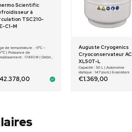
ermo Scientific
froidisseur à
rculation TSC210-
E-C1-M
Auguste Cryogenics
ge de température : -5°C -
°C | Puissance de
Cryoconservateur AC
roidissement : 17.430 W | Débit :
XL50T-L
2lpm @ 2.62 bar | Condenseur à
roidissement par eau | C1
Capacité : 50 L | Autonomie
mpe centrifuge
statique : 147 jours | 6 canisters
42.378,00
€
1.369,00
laires