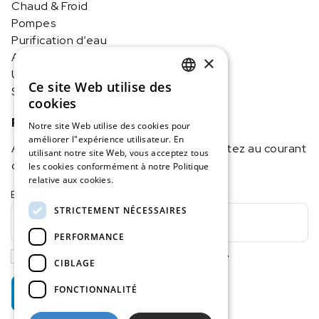
Chaud & Froid
Pompes
Purification d’eau
Appareils d’analyse
×
Ultrasons
Ce site Web utilise des
Stockage & manipulation
DUTCH
cookies
IMLAB FR
Restez informé(e)
Notre site Web utilise des cookies pour
améliorer l"expérience utilisateur. En
Abonnez-vous à notre newsletter et restez au courant
utilisant notre site Web, vous acceptez tous
de toutes nos actualités !
les cookies conformément à notre Politique
relative aux cookies.
En savoir plus
E-mail
(Nécessaire)
STRICTEMENT NÉCESSAIRES
PERFORMANCE
J'accepte la politique de confidentialité
CIBLAGE
FONCTIONNALITÉ
Je m'abonne