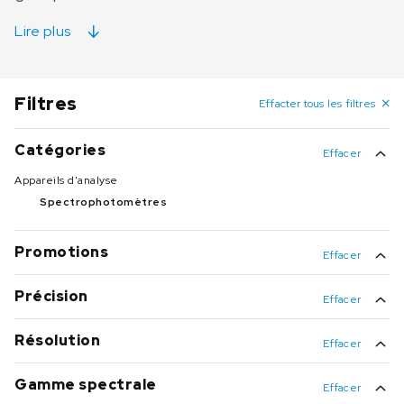
Lire plus
Filtres
Effacter tous les filtres
Catégories
Effacer
Appareils d'analyse
Spectrophotomètres
Promotions
Effacer
Promo
(2)
Précision
Effacer
± 2 nm
(13)
±2 nm
(2)
Résolution
Effacer
1 nm
(10)
± 0,3 nm
(1)
0,1 nm
(1)
Gamme spectrale
Effacer
UV/visible
(17)