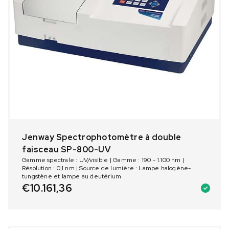
Jenway Spectrophotomètre à double
faisceau SP-800-UV
Gamme spectrale : UV/visible | Gamme : 190 - 1.100 nm |
Résolution : 0,1 nm | Source de lumière : Lampe halogène-
tungstène et lampe au deutérium
€
10.161,36