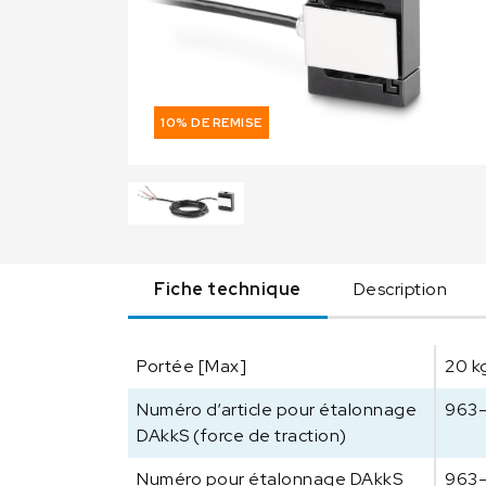
10% DE REMISE
Fiche technique
Description
Portée [Max]
20 k
Numéro d‘article pour étalonnage
963-
DAkkS (force de traction)
Numéro pour étalonnage DAkkS
963-