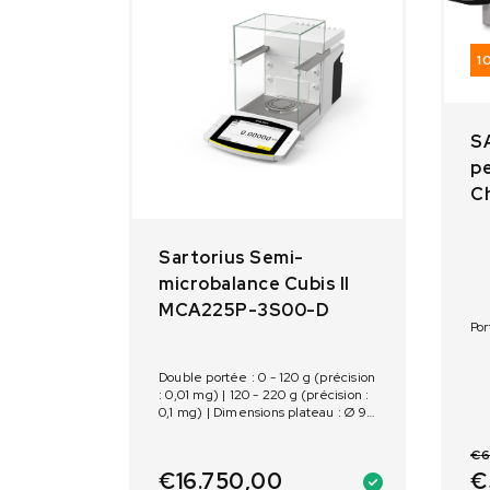
1
S
p
Ch
Sartorius Semi-
microbalance Cubis II
MCA225P-3S00-D
Por
Double portée : 0 - 120 g (précision
: 0,01 mg) | 120 - 220 g (précision :
0,1 mg) | Dimensions plateau : Ø 90
mm | Calibration interne
€
6
€
€
16.750,00