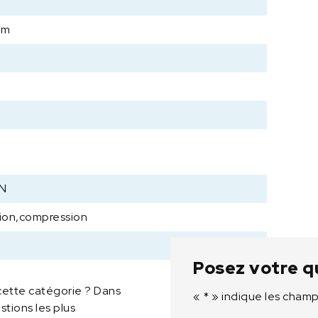
d
mm
e
f
o
r
c
e
C
S
2
0
 N
-
Y
tion,compression
1
,
C
Posez votre q
h
cette catégorie ? Dans
a
«
*
» indique les champ
tions les plus
r