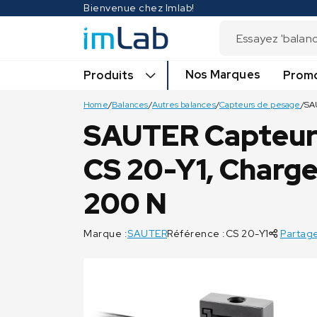
Bienvenue chez Imlab!
Nos Marques
Produits
Promo
Home
/
Balances
/
Autres balances
/
Capteurs de pesage
/
SAUTER Capteur 
CS 20-Y1, Charge
200 N
Marque :
SAUTER
Référence :CS 20-Y1
Partage