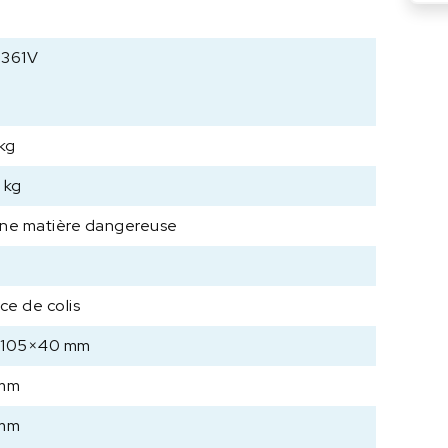
U
T
E
-361V
R
C
a
 kg
p
t
 kg
e
u
ne matière dangereuse
r
d
e
ce de colis
p
e
×105×40 mm
s
a
 mm
g
e
 mm
/