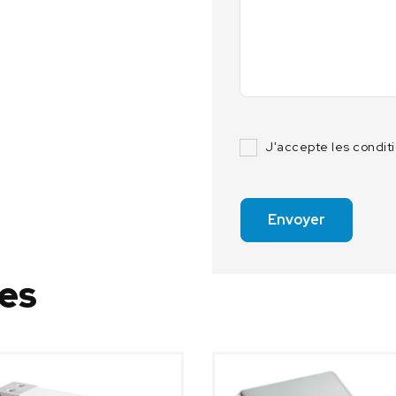
J'accepte les condit
Envoyer
res