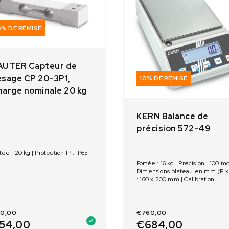
0% DE REMISE
AUTER Capteur de
esage CP 20-3P1,
10% DE REMISE
arge nominale 20 kg
KERN Balance de
précision 572-49
tée : 20 kg | Protection IP : IP65
Portée : 16 kg | Précision : 100 mg
Dimensions plateau en mm (P x
: 160 x 200 mm | Calibration
externe
0,00
€
760,00
54,00
€
684,00