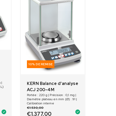
10% DE REMISE
 |
KERN Balance d‘analyse
 L)
ACJ 200-4M
Portée : 220 g | Précision : 0,1 mg |
Diamètre plateau en mm (Ø) : 91 |
Calibration interne
€
1.530,00
€
1.377,00