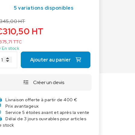
Autres balances
5 variations disponibles
Balances à ressort
345,00
HT
Balances Poids-prix
€
310,50
HT
Balances portables
375,71
TTC
Balances Vétérinaires
En stock
Capteurs de pesage
Ajouter au panier
Industrie 4.0
Logiciel
Créer un devis
Livraison offerte à partir de 400 €
Prix avantageux
Service 5 étoiles avant et après la vente
Délai de 3 jours ouvrables pour articles
e stock