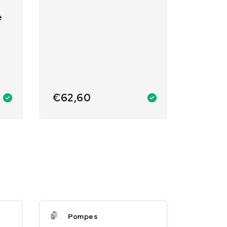
e
€
62,60
Pompes