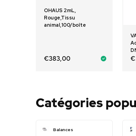
OHAUS 2mL,
Rouge,Tissu
animal,100/boîte
V
Ad
D
€
383,00
€
Catégories popu
Balances