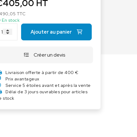
€
405,00
HT
Autres balances
490,05
TTC
Balances à ressort
En stock
Balances Poids-prix
Ajouter au panier
Balances portables
Balances Vétérinaires
Capteurs de pesage
Créer un devis
Industrie 4.0
Livraison offerte à partir de 400 €
Logiciel
Prix avantageux
Service 5 étoiles avant et après la vente
Délai de 3 jours ouvrables pour articles
e stock