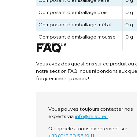
Composant d'emballage verre
0 g
Composant d'emballage bois
0 g
Composant d'emballage métal
0 g
Composant d'emballage mousse
0 g
FAQ
synthétique
Vous avez des questions sur ce produit ou 
notre section FAQ, nous répondons aux ques
fréquemment posées !
Vous pouvez toujours contacter nos
experts via
info@imlab.eu
Ou appelez-nous directement sur
+33 (0)3 20 55 19 11