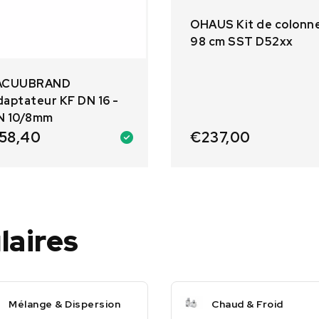
OHAUS Kit de colonn
98 cm SST D52xx
ACUUBRAND
aptateur KF DN 16 -
N 10/8mm
58,40
€
237,00
laires
Mélange & Dispersion
Chaud & Froid