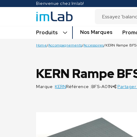
Bienvenue chez Imlab!
Nos Marques
Produits
Promo
Home
/
Accompagnements
/
Accessoires
/
KERN Rampe BFS
KERN Rampe BF
Marque :
KERN
Référence :BFS-A01N
Partager