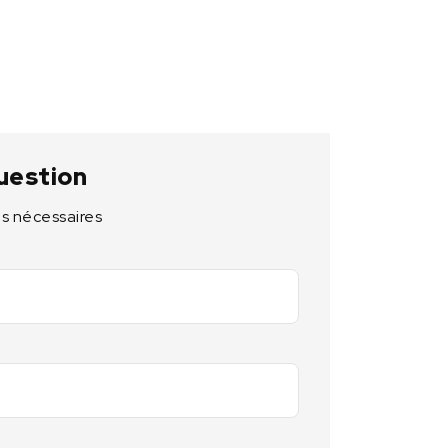
uestion
s nécessaires