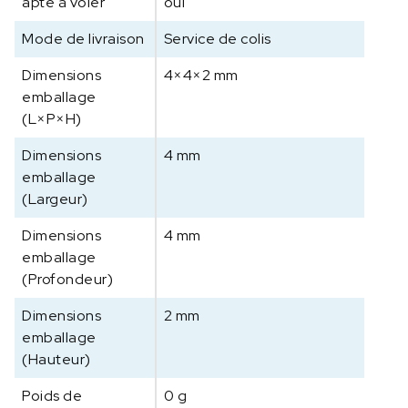
apte à voler
oui
2
m
Mode de livraison
Service de colis
g
Dimensions
4×4×2 mm
emballage
(L×P×H)
Dimensions
4 mm
emballage
(Largeur)
Dimensions
4 mm
emballage
(Profondeur)
Dimensions
2 mm
emballage
(Hauteur)
Poids de
0 g