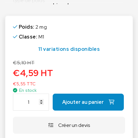
type de poids
Lire plus
Poids:
2 mg
Classe:
M1
11 variations disponibles
€
5,10
HT
€
4,59
HT
€
5,55
TTC
En stock
q
Ajouter au panier
u
a
n
Créer un devis
t
i