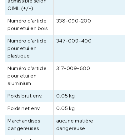
admissible selon
q
OIML (+/-)
u
e
Numéro d‘article
338-090-200
3
pour etui en bois
4
Numéro d‘article
347-009-400
8
pour etui en
-
plastique
0
2
Numéro d‘article
317-009-600
,
pour etui en
C
aluminium
l
a
Poids brut env.
0,05 kg
s
s
Poids net env.
0,05 kg
e
M
Marchandises
aucune matière
1
dangereuses
dangereuse
,