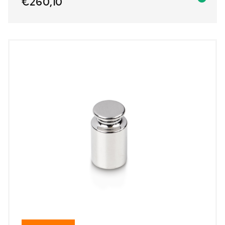
€
260,10