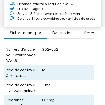
t
Livraison offerte à partir de 400 €
é
Prix avantageux
d
Service 5 étoiles avant et après la vente
e
Délai de 3 jours ouvrables pour articles de stock
K
E
Fiche technique
Description
Accessoire
R
N
P
Numéro d‘article
962-652
o
pour étalonnage
i
DAkkS
d
s
Poid de contrôle
M1
s
OIML classe
p
é
Poid de contrôle
2 mg
c
- valeur nominale
i
f
Tolérance
0,2 mg
i