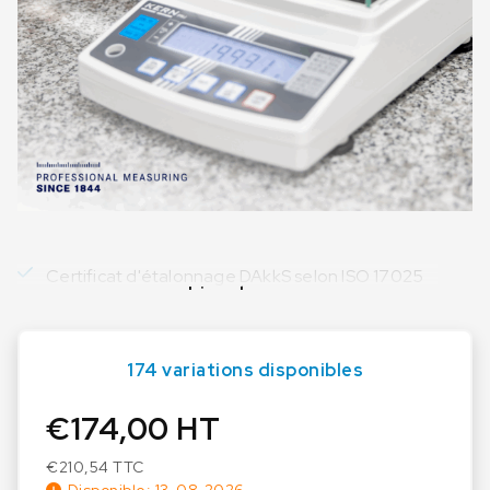
Certificat d'étalonnage DAkkS selon ISO 17025
Lire plus
174 variations disponibles
€
174,00
HT
€
210,54
TTC