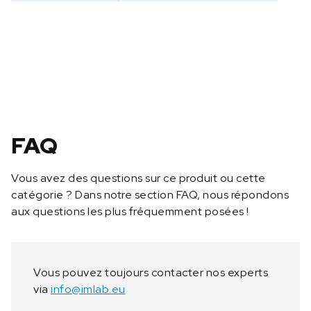
C
e
r
t
i
f
c
a
t
FAQ
d
‘
Vous avez des questions sur ce produit ou cette
é
catégorie ? Dans notre section FAQ, nous répondons
t
aux questions les plus fréquemment posées !
a
l
o
n
Vous pouvez toujours contacter nos experts
n
via
info@imlab.eu
a
g