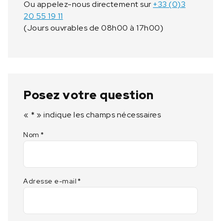
Ou appelez-nous directement sur
+33 (0)3
e
20 55 19 11
9
(Jours ouvrables de 08h00 à 17h00)
6
2
-
6
9
4
Posez votre question
«
*
» indique les champs nécessaires
Nom
*
Adresse e-mail
*