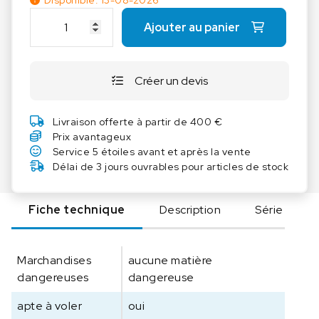
Disponible: 13-08-2026
q
Ajouter au panier
u
a
n
Créer un devis
t
i
t
Livraison offerte à partir de 400 €
é
Prix avantageux
d
Service 5 étoiles avant et après la vente
e
Délai de 3 jours ouvrables pour articles de stock
K
E
Fiche technique
Description
Série
R
N
D
Marchandises
aucune matière
A
dangereuses
dangereuse
k
k
apte à voler
oui
S