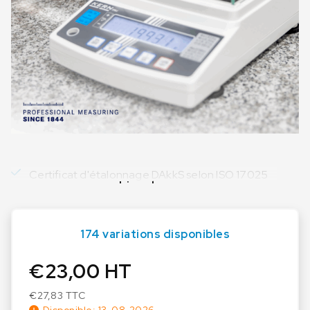
Certificat d'étalonnage DAkkS selon ISO 17025
Lire plus
174 variations disponibles
€
23,00
HT
€
27,83
TTC