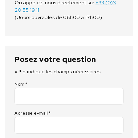
Ou appelez-nous directement sur
+33 (0)3
e
20 55 19 11
9
(Jours ouvrables de 08h00 à 17h00)
6
2
-
4
5
1
Posez votre question
«
*
» indique les champs nécessaires
Nom
*
Adresse e-mail
*