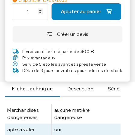
Disponible: 13-08-2026
q
Ajouter au panier
u
a
n
Créer un devis
t
i
t
Livraison offerte à partir de 400 €
é
Prix avantageux
d
Service 5 étoiles avant et après la vente
e
Délai de 3 jours ouvrables pour articles de stock
K
E
Fiche technique
Description
Série
R
N
D
Marchandises
aucune matière
A
dangereuses
dangereuse
k
k
apte à voler
oui
S