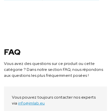
C
e
r
t
i
f
c
a
t
FAQ
d
‘
Vous avez des questions sur ce produit ou cette
é
catégorie ? Dans notre section FAQ, nous répondons
t
aux questions les plus fréquemment posées !
a
l
o
n
Vous pouvez toujours contacter nos experts
n
via
info@imlab.eu
a
g