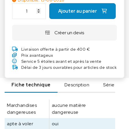
Disponible: 13-08-2026
q
Ajouter au panier
u
a
n
Créer un devis
t
i
t
Livraison offerte à partir de 400 €
é
Prix avantageux
d
Service 5 étoiles avant et après la vente
e
Délai de 3 jours ouvrables pour articles de stock
K
E
Fiche technique
Description
Série
R
N
D
Marchandises
aucune matière
A
dangereuses
dangereuse
k
k
apte à voler
oui
S