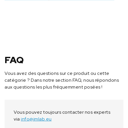
C
e
r
t
i
f
c
a
t
FAQ
d
‘
Vous avez des questions sur ce produit ou cette
é
catégorie ? Dans notre section FAQ, nous répondons
t
aux questions les plus fréquemment posées !
a
l
o
n
Vous pouvez toujours contacter nos experts
n
via
info@imlab.eu
a
g