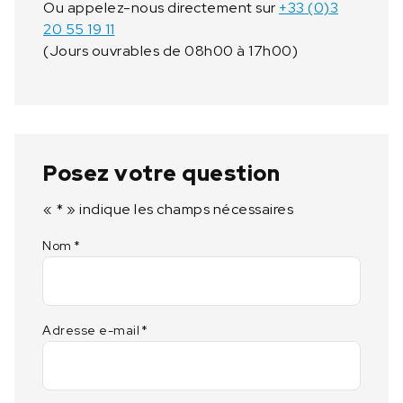
Ou appelez-nous directement sur
+33 (0)3
e
20 55 19 11
9
(Jours ouvrables de 08h00 à 17h00)
6
2
-
3
5
5
Posez votre question
«
*
» indique les champs nécessaires
Nom
*
Adresse e-mail
*