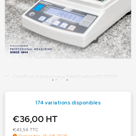
Certificat d'étalonnage DAkkS selon ISO 17025
Lire plus
174 variations disponibles
€
36,00
HT
€
43,56
TTC