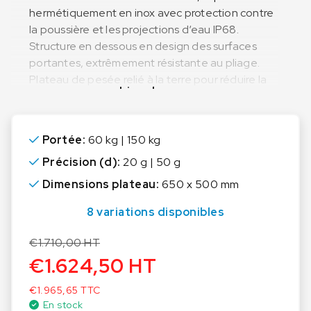
hermétiquement en inox avec protection contre
la poussière et les projections d‘eau IP68.
Structure en dessous en design des surfaces
portantes, extrêmement résistante au pliage.
Plateau de pesée relié à la terre pour réduire la
Lire plus
charge électrostatique
*Afficheur : inox, protection contre la poussière
et les projections dʼeau IP68, bloc
Portée:
60 kg | 150 kg
dʼalimentation intégré
Précision (d):
20 g | 50 g
Conçue pour les conditions d‘hygiène très
Dimensions plateau:
650 x 500 mm
strictes de l‘industrie alimentaire
8 variations disponibles
Support mural pour montage de l‘afficheur de
série
€
1.710,00
HT
€
1.624,50
HT
Taille dʼaffichage supérieure : hauteur de
chiffres 55 mm, rétroéclairage pour une lecture
€
1.965,65
TTC
facile de la valeur de pesée même dans de
En stock