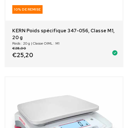
10% DE REMISE
KERN Poids spécifique 347-056, Classe M1,
20 g
Poids : 20 g | Classe OIML : M1
€
28,00
€
25,20