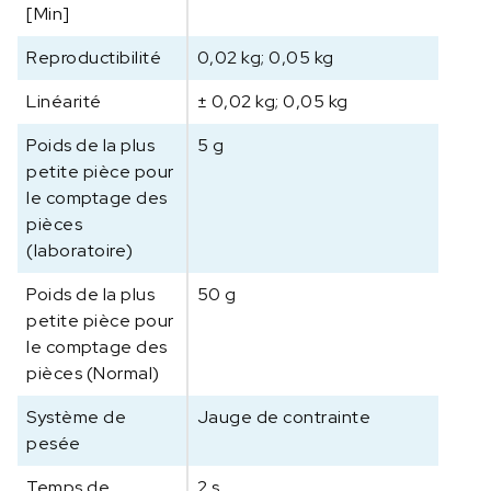
c
[Min]
e
p
Reproductibilité
0,02 kg; 0,05 kg
l
Linéarité
± 0,02 kg; 0,05 kg
a
t
Poids de la plus
5 g
e
petite pièce pour
f
le comptage des
o
pièces
r
(laboratoire)
m
e
Poids de la plus
50 g
e
petite pièce pour
n
le comptage des
i
pièces (Normal)
n
o
Système de
Jauge de contrainte
x
pesée
S
X
Temps de
2 s