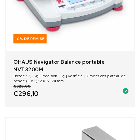
10% DE REMISE
OHAUS Navigator Balance portable
NVT3200M
Portée : 3,2 kg | Précision : 1 g | Vérifiée | Dimensions plateau de
pesée (L x L): 230 x 174 mm
€
329,00
€
296,10