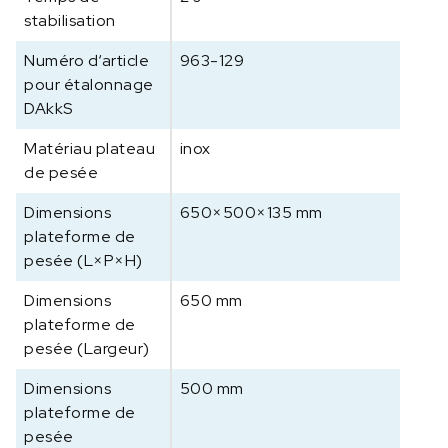
S
stabilisation
1
Numéro d‘article
0
963-129
0
pour étalonnage
K
DAkkS
-
Matériau plateau
inox
2
de pesée
L
M
Dimensions
650×500×135 mm
plateforme de
pesée (L×P×H)
Dimensions
650 mm
plateforme de
pesée (Largeur)
Dimensions
500 mm
plateforme de
pesée