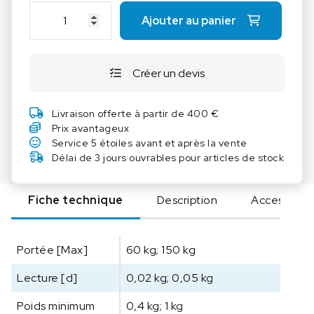
mauvaises conditions lumineuses
q
Ajouter au panier
u
Menu KERN facile à utiliser et impression des
a
résultats intuitifs
n
Grâce aux interfaces telles que RS-232, RS-485
Créer un devis
t
et Bluetooth (en option), la balance peut être
i
aisément intégrée dans des réseaux existants,
t
Livraison offerte à partir de 400 €
ce qui facilite l‘échange de données entre la
é
Prix avantageux
balance et l‘ordinateur ou l‘imprimante
d
Service 5 étoiles avant et après la vente
e
Délai de 3 jours ouvrables pour articles de stock
K
E
Fiche technique
Description
Accessoire
R
N
B
Portée [Max]
60 kg; 150 kg
a
l
Lecture [d]
0,02 kg; 0,05 kg
a
n
Poids minimum
0,4 kg; 1 kg