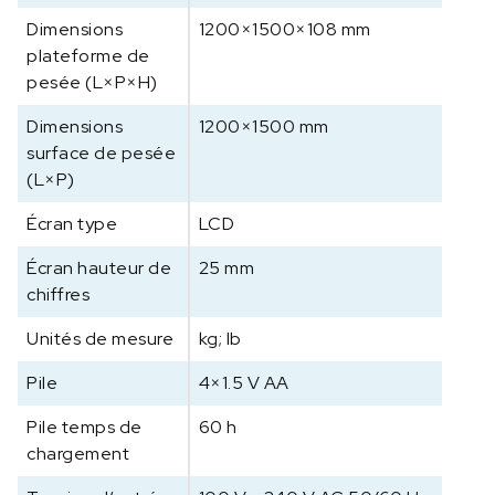
Dimensions
1200×1500×108 mm
plateforme de
pesée (L×P×H)
Dimensions
1200×1500 mm
surface de pesée
(L×P)
Écran type
LCD
Écran hauteur de
25 mm
chiffres
Unités de mesure
kg; lb
Pile
4×1.5 V AA
Pile temps de
60 h
chargement