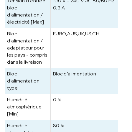
Tension d‘entrée
100 V - 240 V AC 50/60 Hz
bloc
0,3 A
d‘alimentation /
électricité [Max]
Bloc
EURO,AUS,UK,US,CH
d’alimentation /
adaptateur pour
les pays - compris
dans la livraison
Bloc
Bloc d’alimentation
d’alimentation
type
Humidité
0 %
atmosphérique
[Min]
Humidité
80 %