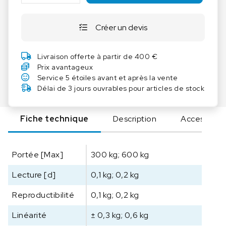
a
n
Créer un devis
t
i
t
Livraison offerte à partir de 400 €
é
Prix avantageux
d
Service 5 étoiles avant et après la vente
e
Délai de 3 jours ouvrables pour articles de stock
K
E
Fiche technique
Description
Accessoire
R
N
B
Portée [Max]
300 kg; 600 kg
a
l
Lecture [d]
0,1 kg; 0,2 kg
a
n
Reproductibilité
0,1 kg; 0,2 kg
c
e
Linéarité
± 0,3 kg; 0,6 kg
a