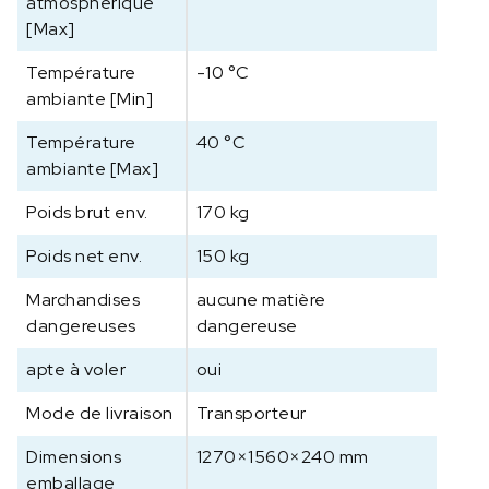
atmosphérique
[Max]
Température
-10 °C
ambiante [Min]
Température
40 °C
ambiante [Max]
Poids brut env.
170 kg
Poids net env.
150 kg
Marchandises
aucune matière
dangereuses
dangereuse
apte à voler
oui
Mode de livraison
Transporteur
Dimensions
1270×1560×240 mm
emballage