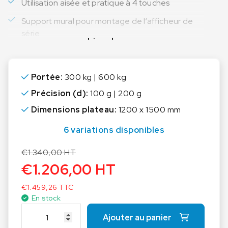
Utilisation aisée et pratique à 4 touches
Support mural pour montage de l‘afficheur de
série
Lire plus
Portée:
300 kg | 600 kg
Précision (d):
100 g | 200 g
Dimensions plateau:
1200 x 1500 mm
6 variations disponibles
€
1.340,00
HT
€
1.206,00
HT
€
1.459,26
TTC
En stock
q
Ajouter au panier
u