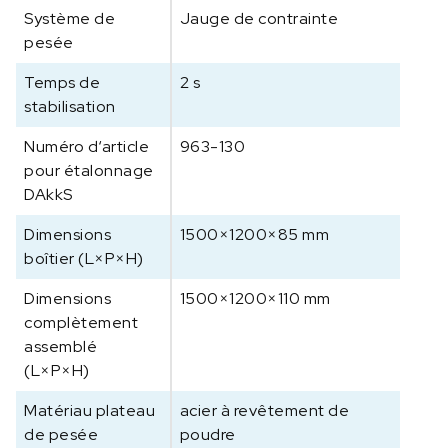
Système de
Jauge de contrainte
u
pesée
s
o
Temps de
2 s
l
stabilisation
B
I
Numéro d‘article
963-130
C
pour étalonnage
6
DAkkS
0
0
Dimensions
1500×1200×85 mm
K
boîtier (L×P×H)
-
1
Dimensions
1500×1200×110 mm
complètement
assemblé
(L×P×H)
Matériau plateau
acier à revêtement de
de pesée
poudre