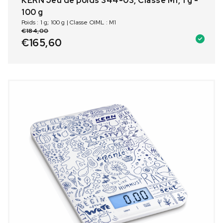
KERN Jeu de poids 344-03, Classe M1, 1 g -
100 g
Poids : 1 g; 100 g | Classe OIML : M1
€
184,00
€
165,60