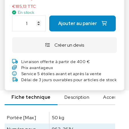
€
185,13
TTC
En stock
q
Ajouter au panier
u
a
n
Créer un devis
t
i
t
Livraison offerte à partir de 400 €
é
Prix avantageux
d
Service 5 étoiles avant et après la vente
e
Délai de 3 jours ouvrables pour articles de stock
S
A
Fiche technique
Description
Accessoire
U
T
E
Portée [Max]
50 kg
R
C