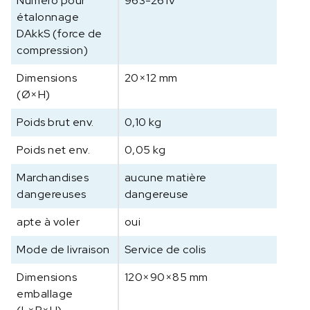
Numéro pour
963-261V
a
étalonnage
p
DAkkS (force de
t
compression)
e
u
Dimensions
20×12 mm
r
(Ø×H)
d
e
Poids brut env.
0,10 kg
p
e
Poids net env.
0,05 kg
s
Marchandises
aucune matière
a
dangereuses
dangereuse
g
e
apte à voler
oui
/
d
Mode de livraison
Service de colis
e
f
Dimensions
120×90×85 mm
o
emballage
r