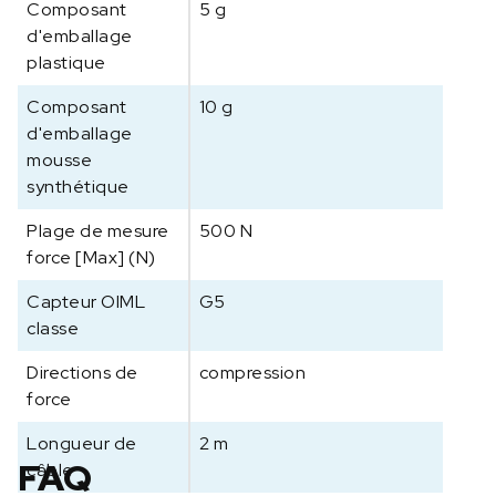
Composant
5 g
i
d'emballage
n
a
plastique
l
Composant
10 g
e
d'emballage
5
mousse
0
synthétique
k
g
Plage de mesure
500 N
/
force [Max] (N)
5
0
Capteur OIML
G5
0
classe
N
Directions de
compression
force
Longueur de
2 m
FAQ
câble