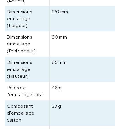
(L×P×H)
c
Dimensions
120 mm
e
emballage
C
(Largeur)
O
5
Dimensions
90 mm
0
emballage
-
(Profondeur)
Y
1
Dimensions
85 mm
,
emballage
C
(Hauteur)
h
a
Poids de
46 g
r
l'emballage total
g
e
Composant
33 g
n
d'emballage
o
carton
m