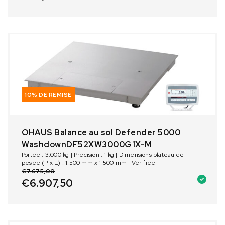
10% DE REMISE
OHAUS Balance au sol Defender 5000
WashdownDF52XW3000G1X-M
Portée : 3.000 kg | Précision : 1 kg | Dimensions plateau de
pesée (P x L) : 1.500 mm x 1.500 mm | Vérifiée
€
7.675,00
€
6.907,50