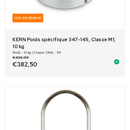
10% DE REMISE
KERN Poids spécifique 347-145, Classe M1,
10 kg
Poids : 10 kg | Classe OIML : M1
€
425,00
€
382,50