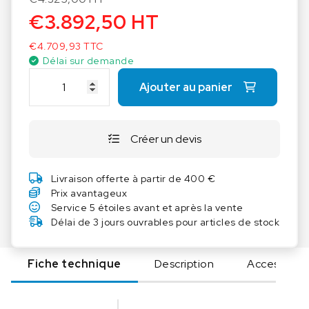
pharmaceutiques.
€
3.892,50
HT
Intégration aisée au système: Des capacités de
€
4.709,93
TTC
communication avancées avec une intégration
Délai sur demande
simple aux systèmes de gestion des
q
informations de laboratoire (LIMS) et un
Ajouter au panier
u
transfert de données fluide grâce à une
a
connexion HID sans pilote pour une saisie facile
n
des informations.
Créer un devis
t
i
t
Livraison offerte à partir de 400 €
é
Prix avantageux
d
Service 5 étoiles avant et après la vente
e
Délai de 3 jours ouvrables pour articles de stock
O
H
Fiche technique
Description
Accessoire
A
U
S