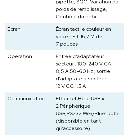
pipette, SQC, Variation du
p
poids de remplissage,
l
Contrôle du débit
o
r
Écran
Écran tactile couleur en
e
verre TFT 16,7 M de
r
7 pouces
P
l
Operation
Entrée d’adaptateur
u
secteur : 100-240 V CA
s
0,5 A 50-60 Hz ; sortie
E
d’adaptateur secteur :
X
12 V CC 1,5 A
P
Communication
Ethernet;Hôte USB x
4
2
2;Périphérique
0
USB;RS232;WiFi/Bluetooth
2
(disponible en tant
qu'accessoire)