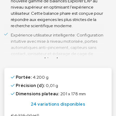
nouvelle gamme de balances Explorer EXP au
niveau supérieur en optimisant l’expérience
utilisateur. Cette balance phare est conçue pour
répondre aux exigences les plus strictes de la
recherche scientifique moderne.
Expérience utilisateur intelligente: Configuration
intuitive avec mise à niveau motorisée, portes
automatiques anti-pincement, capteurs sans
contact, ionisateur et éclairage de cage de
Lire plus
pesée. Écran tactile en verre 7 pouces et 2
indicateurs d’état personnalisables.
Conforme aux exigences de traçabilité des
Portée:
4.200 g
données: Garantissez la conformité avec 4
Précision (d):
0,01 g
niveaux d’accès, la protection par mot de passe
Dimensions plateau:
201 x 178 mm
et le journal système interne de 100 000
entrées. La synchronisation de l’heure NTP
24 variations disponibles
confirme la traçabilité des données pour
répondre aux réglementations
€
4.325,00
HT