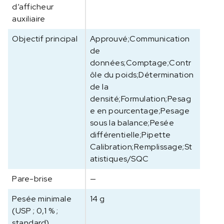
d’afficheur
auxiliaire
Objectif principal
Approuvé;Communication
de
données;Comptage;Contr
ôle du poids;Détermination
de la
densité;Formulation;Pesag
e en pourcentage;Pesage
sous la balance;Pesée
différentielle;Pipette
Calibration;Remplissage;St
atistiques/SQC
Pare-brise
—
Pesée minimale
14 g
(USP ; 0,1 % ;
standard)