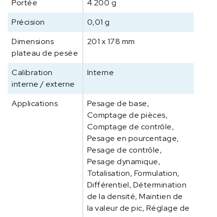
Portée
4.200 g
B
a
Précision
0,01 g
l
a
Dimensions
201 x 178 mm
n
plateau de pesée
c
e
Calibration
Interne
d
interne / externe
e
Applications
Pesage de base,
p
r
Comptage de pièces,
é
Comptage de contrôle,
c
Pesage en pourcentage,
i
Pesage de contrôle,
s
Pesage dynamique,
i
Totalisation, Formulation,
o
Différentiel, Détermination
n
de la densité, Maintien de
E
la valeur de pic, Réglage de
x