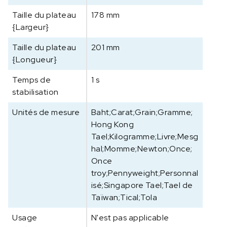
Taille du plateau
178 mm
{Largeur}
Taille du plateau
201 mm
{Longueur}
Temps de
1 s
stabilisation
Unités de mesure
Baht;Carat;Grain;Gramme;
Hong Kong
Tael;Kilogramme;Livre;Mesg
hal;Momme;Newton;Once;
Once
troy;Pennyweight;Personnal
isé;Singapore Tael;Tael de
Taïwan;Tical;Tola
Usage
N'est pas applicable