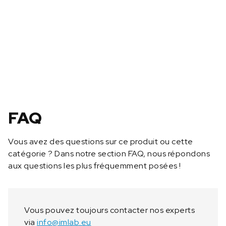
e
S
e
r
v
i
c
e
9
6
FAQ
5
-
Vous avez des questions sur ce produit ou cette
4
catégorie ? Dans notre section FAQ, nous répondons
2
aux questions les plus fréquemment posées !
8
Vous pouvez toujours contacter nos experts
via
info@imlab.eu