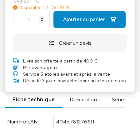
€
43,56
TTC
Disponible: 12-08-2026
q
Ajouter au panier
u
a
n
Créer un devis
t
i
t
Livraison offerte à partir de 400 €
é
Prix avantageux
d
Service 5 étoiles avant et après la vente
e
Délai de 3 jours ouvrables pour articles de stock
K
E
Fiche technique
Description
Série
R
N
A
Numéro EAN
4045761276611
u
t
r