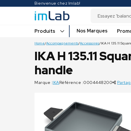
Bienvenue chez Imlab!
Nos Marques
Produits
Promo
Home
/
Accompagnements
/
Accessoires
/
IKA H 135.11 Squa
handle
Marque :
IKA
Référence :0004448200
Partag