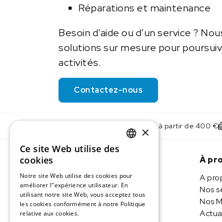
Réparations et maintenance
Besoin d’aide ou d’un service ? No
solutions sur mesure pour poursui
activités.
Contactez-nous
Livraison offerte à partir de 400 €
×
Ce site Web utilise des
DUTCH
cookies
À pr
IMLAB FR
Notre site Web utilise des cookies pour
A pro
améliorer l"expérience utilisateur. En
Nos s
utilisant notre site Web, vous acceptez tous
Imlab BV
Nos M
les cookies conformément à notre Politique
Actua
relative aux cookies.
En savoir plus
Butschovestraat 41