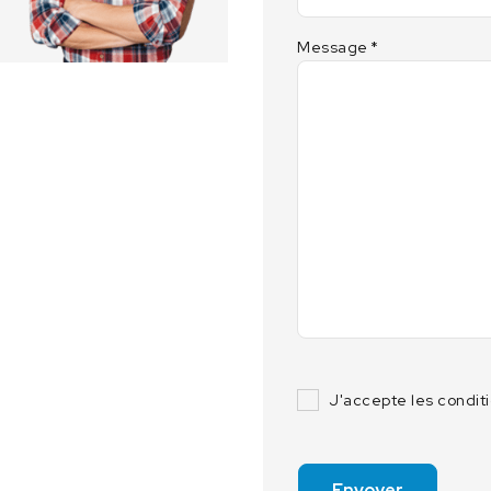
a
n
Message
*
d
l
e
J'accepte les condit
Envoyer