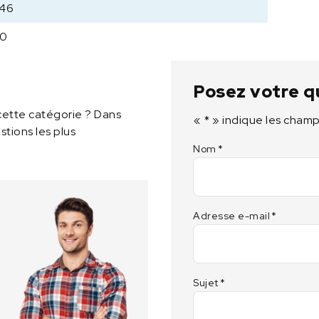
1
646
1
S
40
q
u
a
Posez votre q
r
cette catégorie ? Dans
e
«
*
» indique les champ
tions les plus
c
Nom
*
a
r
r
i
e
Adresse e-mail
*
r
w
i
t
Sujet
*
h
h