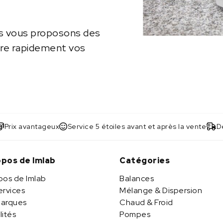
us vous proposons des
vre rapidement vos
Prix avantageux
Service 5 étoiles avant et après la vente
Dé
opos de Imlab
Catégories
pos de Imlab
Balances
ervices
Mélange & Dispersion
arques
Chaud & Froid
lités
Pompes