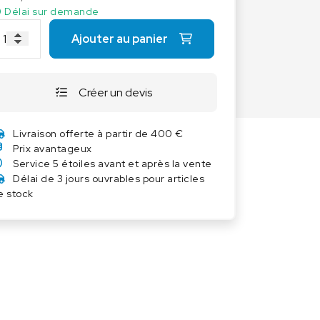
Autres balances
Délai sur demande
Balances à ressort
Ajouter au panier
Balances Poids-prix
Balances portables
Créer un devis
Balances Vétérinaires
Capteurs de pesage
Livraison offerte à partir de 400 €
Industrie 4.0
Prix avantageux
Service 5 étoiles avant et après la vente
Logiciel
Délai de 3 jours ouvrables pour articles
e stock