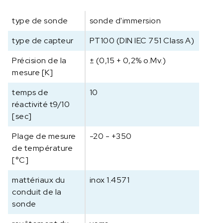
T
type de sonde
sonde d'immersion
1
0
type de capteur
PT100 (DIN IEC 751 Class A)
0
.
Précision de la
± (0,15 + 0,2% o.Mv.)
5
mesure [K]
1
S
temps de
10
o
réactivité t9/10
n
[sec]
d
Plage de mesure
e
-20 - +350
d
de température
e
[°C]
t
mattériaux du
inox 1.4571
e
conduit de la
m
sonde
p
é