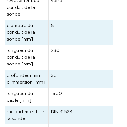
revêtement du
verre
r
conduit de la
a
sonde
t
u
diamètre du
8
r
conduit de la
e
sonde [mm]
longueur du
230
conduit de la
sonde [mm]
profondeur min.
30
d'immersion [mm]
longueur du
1500
câble [mm]
raccordement de
DIN 41524
la sonde