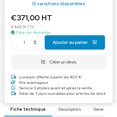
12 variations disponibles
€
371,00
HT
€
448,91
TTC
Délai sur demande
q
Ajouter au panier
u
a
n
Créer un devis
t
i
t
Livraison offerte à partir de 400 €
é
Prix avantageux
d
Service 5 étoiles avant et après la vente
e
Délai de 3 jours ouvrables pour articles de stock
I
K
Fiche technique
Description
Série
A
P