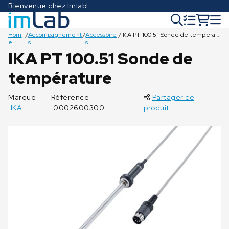
Bienvenue chez Imlab!
Hom
/
Accompagnement
/
Accessoire
/
IKA PT 100.51 Sonde de température
e
s
s
IKA PT 100.51 Sonde de
température
€
€
€
€
€
€
€
€
€
€
€
402,00
390,00
249,00
303,00
368,00
474,00
378,00
437,00
164,00
377,00
70,00
Marque
Référence
Partager ce
:
IKA
:0002600300
produit