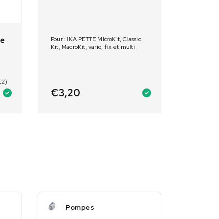
ue
Pour : IKA PETTE MIcroKit, Classic
Kit, MacroKit, vario, fix et multi
g
E2)
€
3,20
Pompes