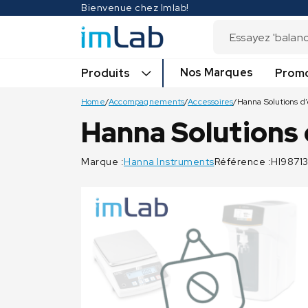
Bienvenue chez Imlab!
Nos Marques
Produits
Promo
Home
/
Accompagnements
/
Accessoires
/
Hanna Solutions d
Hanna Solutions
Marque :
Hanna Instruments
Référence :HI98713