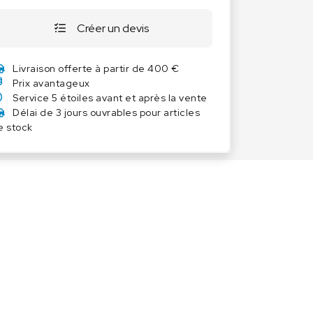
Autres balances
Créer un devis
Balances à ressort
Balances Poids-prix
Livraison offerte à partir de 400 €
Balances portables
Prix avantageux
Service 5 étoiles avant et après la vente
Balances Vétérinaires
Délai de 3 jours ouvrables pour articles
Capteurs de pesage
e stock
Industrie 4.0
Logiciel