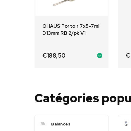
OHAUS Portoir 7x5-7ml
D13mm RB 2/pk V1
€
188,50
€
Catégories popu
Balances