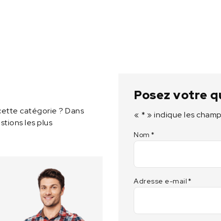
n
s
d
'
é
t
a
l
Posez votre q
o
n
cette catégorie ? Dans
«
*
» indique les champ
n
tions les plus
a
Nom
*
g
e
Adresse e-mail
*