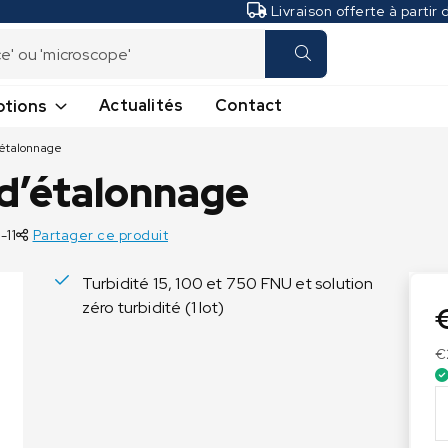
Livraison offerte à partir
Actualités
Contact
tions
’étalonnage
Balances de laboratoire
Balances d'industrie
 d’étalonnage
Balances d'analyse
Balances au sol
Balances de précision
Balances de comptage
-11
Partager ce produit
Dessiccateurs
Balances de table
Microbalances
Balances plateforme
Turbidité 15, 100 et 750 FNU et solution
zéro turbidité (1 lot)
Crochets peseurs
Transpalettes Peseurs
€
q
u
a