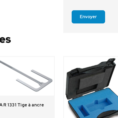
Envoyer
res
A R 1331 Tige à ancre