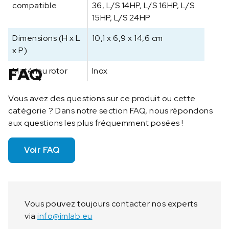
compatible
36, L/S 14HP, L/S 16HP, L/S
d
e
15HP, L/S 24HP
p
Dimensions (H x L
10,1 x 6,9 x 14,6 cm
o
x P)
m
p
FAQ
Matériau rotor
Inox
e
L
Vous avez des questions sur ce produit ou cette
/
catégorie ? Dans notre section FAQ, nous répondons
S
aux questions les plus fréquemment posées !
7
7
2
Voir FAQ
5
2
-
7
Vous pouvez toujours contacter nos experts
2
via
info@imlab.eu