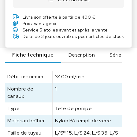
i
t
Livraison offerte à partir de 400 €
é
Prix avantageux
d
Service 5 étoiles avant et après la vente
e
Délai de 3 jours ouvrables pour articles de stock
M
a
Fiche technique
Description
Série
s
t
e
Débit maximum
3400 ml/min
r
f
Nombre de
1
l
canaux
e
x
Type
Tête de pompe
T
ê
Matériau boîtier
Nylon PA rempli de verre
t
Taille de tuyau
L/S® 15, L/S 24, L/S 35, L/S
e