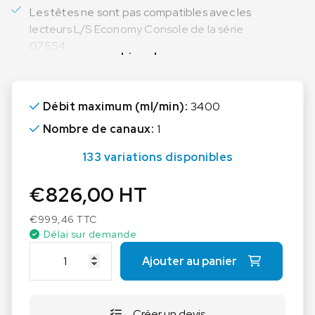
Les têtes ne sont pas compatibles avec les
lecteurs L/S Economy Console de la série
07554.
Lire plus
Débit maximum (ml/min):
3400
Nombre de canaux:
1
133 variations disponibles
€
826,00
HT
€
999,46
TTC
Délai sur demande
q
Ajouter au panier
u
a
n
Créer un devis
t