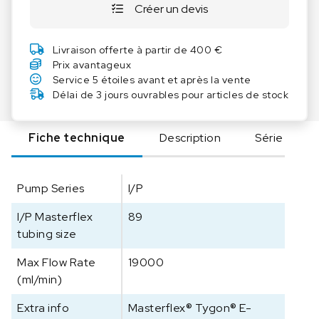
Créer un devis
t
i
t
Livraison offerte à partir de 400 €
é
Prix avantageux
d
Service 5 étoiles avant et après la vente
e
Délai de 3 jours ouvrables pour articles de stock
M
a
Fiche technique
Description
Série
s
t
e
Pump Series
I/P
r
f
I/P Masterflex
89
l
tubing size
e
x
Max Flow Rate
19000
I
(ml/min)
/
P
Extra info
Masterflex® Tygon® E-