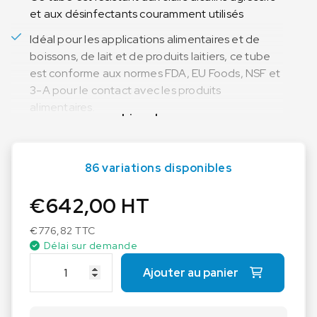
et aux désinfectants couramment utilisés
Idéal pour les applications alimentaires et de
boissons, de lait et de produits laitiers, ce tube
est conforme aux normes FDA, EU Foods, NSF et
3-A pour le contact avec les produits
alimentaires.
Lire plus
86 variations disponibles
€
642,00
HT
€
776,82
TTC
Délai sur demande
q
Ajouter au panier
u
a
n