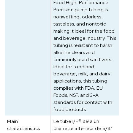
T
Food High-Performance
u
Precision pump tubing is
y
nonwetting, odorless,
a
tasteless, and nontoxic
u
making it ideal for the food
p
and beverage industry. This
o
tubing is resistant to harsh
u
alkaline clears and
r
commonly used sanitizers.
p
Ideal for food and
o
beverage, milk, and dairy
m
applications, this tubing
p
complies with FDA, EU
e
Foods, NSF, and 3-A
p
standards for contact with
é
food products.
r
i
Main
Le tube I/P® 89 a un
s
characteristics
diamètre intérieur de 5/8”
t