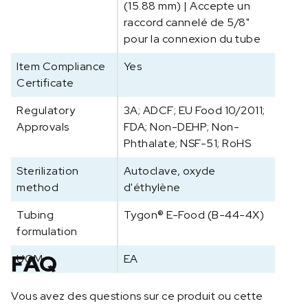
(15.88 mm) | Accepte un
a
raccord cannelé de 5/8"
l
pour la connexion du tube
t
i
Item Compliance
Yes
q
Certificate
u
e
Regulatory
3A; ADCF; EU Food 10/2011;
0
Approvals
FDA; Non-DEHP; Non-
6
Phthalate; NSF-51; RoHS
4
1
Sterilization
Autoclave, oxyde
8
method
d'éthylène
-
Tubing
Tygon® E-Food (B-44-4X)
8
formulation
9
FAQ
UOM
EA
Vous avez des questions sur ce produit ou cette