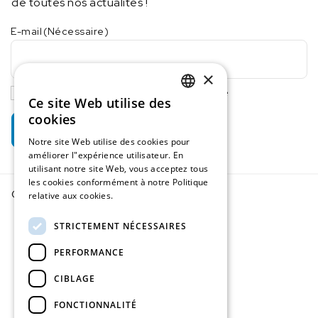
de toutes nos actualités !
E-mail
(Nécessaire)
×
J'accepte la politique de confidentialité
Ce site Web utilise des
DUTCH
cookies
Je m'abonne
IMLAB FR
Notre site Web utilise des cookies pour
améliorer l"expérience utilisateur. En
utilisant notre site Web, vous acceptez tous
les cookies conformément à notre Politique
© Imlab 2026
relative aux cookies.
En savoir plus
Conditions générales
Vie privée et Cookies
STRICTEMENT NÉCESSAIRES
PERFORMANCE
CIBLAGE
FONCTIONNALITÉ