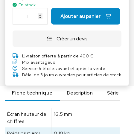
En stock
q
Ajouter au panier
u
a
n
Créer un devis
t
i
t
Livraison offerte à partir de 400 €
é
Prix avantageux
d
Service 5 étoiles avant et après la vente
e
Délai de 3 jours ouvrables pour articles de stock
K
E
Fiche technique
Description
Série
R
N
H
Écran hauteur de
16,5 mm
o
chiffres
u
s
Poids brut env.
0,10 kg