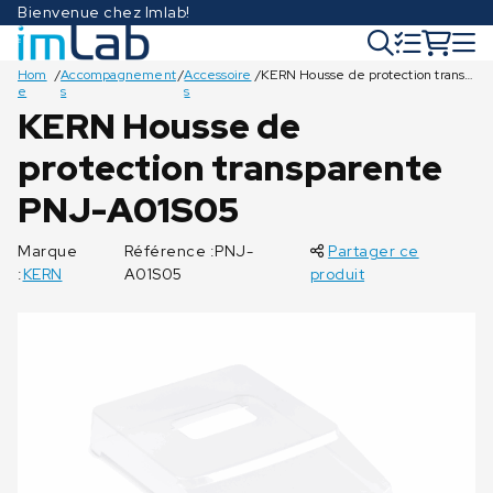
Bienvenue chez Imlab!
Hom
/
Accompagnement
/
Accessoire
/
KERN Housse de protection transparente PNJ-A01S05
e
s
s
KERN Housse de
protection transparente
€
€
65,00
35,00
PNJ-A01S05
Marque
Référence :PNJ-
Partager ce
:
KERN
A01S05
produit