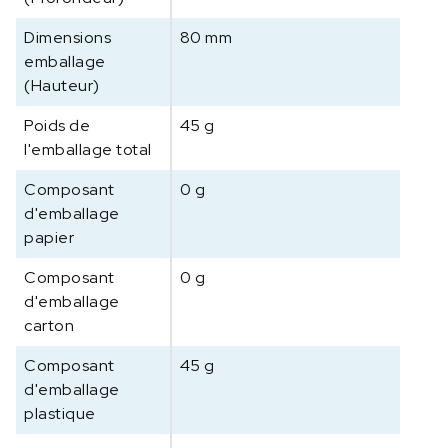
a
Dimensions
80 mm
r
emballage
e
(Hauteur)
n
t
Poids de
45 g
e
l'emballage total
P
N
Composant
0 g
J
d'emballage
-
papier
A
0
Composant
0 g
1
d'emballage
S
carton
0
5
Composant
45 g
d'emballage
plastique