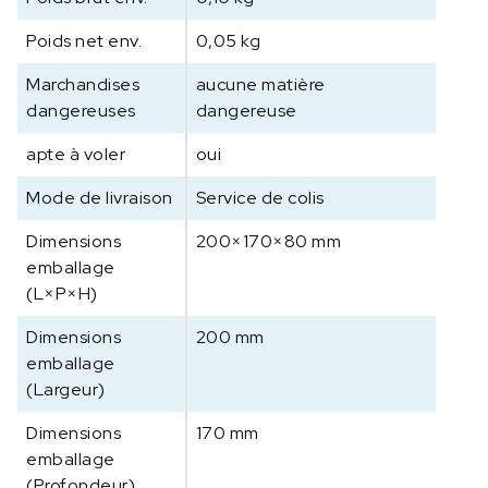
s
e
Poids net env.
0,05 kg
d
e
Marchandises
aucune matière
p
dangereuses
dangereuse
r
apte à voler
oui
o
t
Mode de livraison
Service de colis
e
c
Dimensions
200×170×80 mm
t
emballage
i
(L×P×H)
o
n
Dimensions
200 mm
t
emballage
r
(Largeur)
a
n
Dimensions
170 mm
s
emballage
p
(Profondeur)