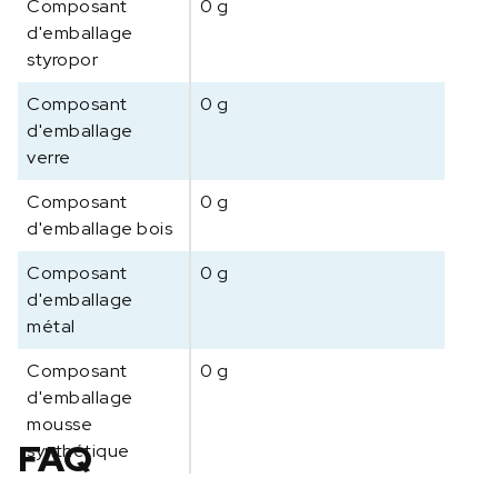
Composant
0 g
d'emballage
styropor
Composant
0 g
d'emballage
verre
Composant
0 g
d'emballage bois
Composant
0 g
d'emballage
métal
Composant
0 g
d'emballage
mousse
FAQ
synthétique