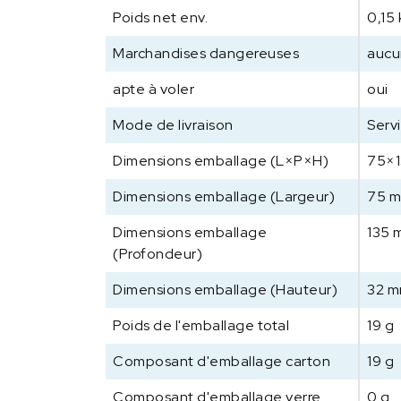
Poids net env.
0,15 
Marchandises dangereuses
aucu
apte à voler
oui
Mode de livraison
Servi
Dimensions emballage (L×P×H)
75×
Dimensions emballage (Largeur)
75 
Dimensions emballage
135 
(Profondeur)
Dimensions emballage (Hauteur)
32 
Poids de l'emballage total
19 g
Composant d'emballage carton
19 g
Composant d'emballage verre
0 g