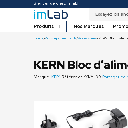
Bienvenue chez Imlab!
Produits
Nos Marques
Promo
Home
/
Accompagnements
/
Accessoires
/
KERN Bloc dʼalim
KERN Bloc dʼali
Marque :
KERN
Référence :YKA-09
Partager ce 