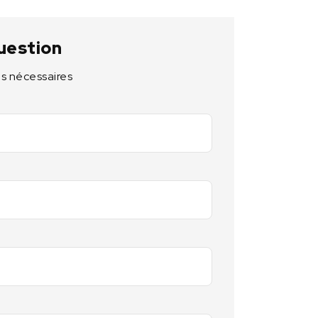
uestion
s nécessaires