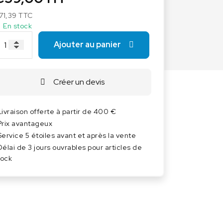
Autres balances
71,39
TTC
Balances à ressort
En stock
Balances Poids-prix
Ajouter au panier
Balances portables
Balances Vétérinaires
Capteurs de pesage
Créer un devis
Industrie 4.0
Livraison offerte à partir de 400 €
Logiciel
Prix avantageux
Service 5 étoiles avant et après la vente
Délai de 3 jours ouvrables pour articles de
tock