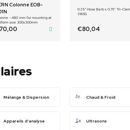
ERN Colonne EOB-
0.25" Hose Barb x 0.75" Tri-Clam
01N
316SS
80 mm for mounting at
atform size 300x300mm
€
80,04
70,00
laires
Mélange & Dispersion
Chaud & Froid
Appareils d'analyse
Ultrasons