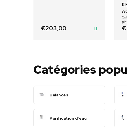
K
A
Colonne - 4
pl
€
203,00
€
Catégories popu
Balances
Purification d'eau