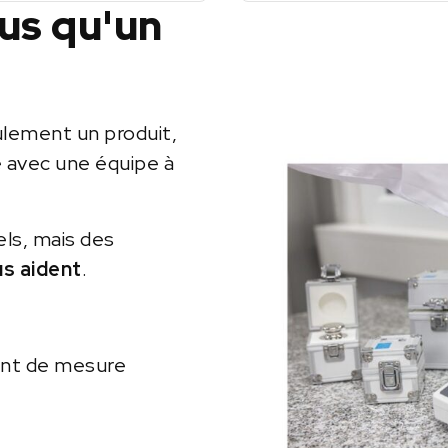
lus qu'un
ulement un produit,
e avec une équipe à
els, mais des
us aident
.
ent de mesure