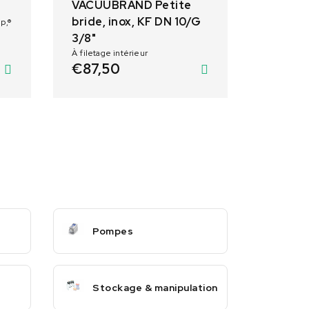
VACUUBRAND Petite
bride, inox, KF DN 10/G
p,®
3/8"
À filetage intérieur
€
87,50
Pompes
Stockage & manipulation