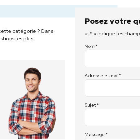
0
9
Posez votre q
cette catégorie ? Dans
«
*
» indique les champ
tions les plus
Nom
*
Adresse e-mail
*
Sujet
*
Message
*