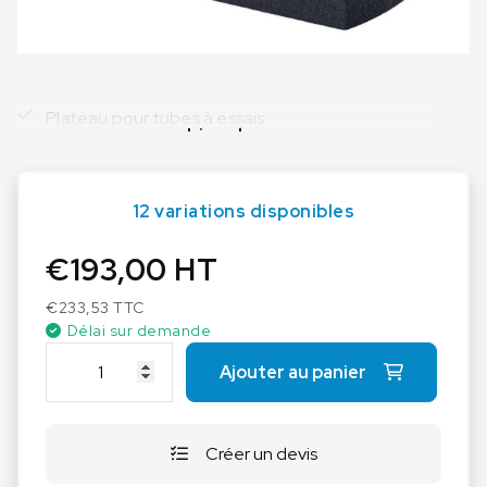
Plateau pour tubes à essais
Lire plus
12 variations disponibles
€
193,00
HT
€
233,53
TTC
Délai sur demande
q
Ajouter au panier
u
a
n
Créer un devis
t
i