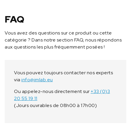
r
p
o
FAQ
u
r
Vous avez des questions sur ce produit ou cette
t
catégorie ? Dans notre section FAQ, nous répondons
u
aux questions les plus fréquemment posées !
b
e
s
à
Vous pouvez toujours contacter nos experts
e
via
info@imlab.eu
s
s
Ou appelez-nous directement sur
+33 (0)3
a
20 55 19 11
i
(Jours ouvrables de 08h00 à 17h00)
s