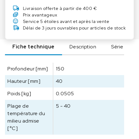
t
Livraison offerte à partir de 400 €
é
Prix avantageux
d
Service 5 étoiles avant et après la vente
e
Délai de 3 jours ouvrables pour articles de stock
I
K
Fiche technique
Description
Série
A
V
X
Profondeur [mm]
150
1
1
Hauteur [mm]
40
.
2
Poids [kg]
0.0505
P
o
Plage de
5 - 40
r
température du
t
milieu admise
o
[°C]
i