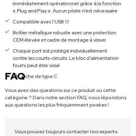
0
immédiatement opérationnel grâce à la fonction
7
« Plug and Play ». Aucun pilote n’est nécessaire
P
Compatible avec l’USB 1.1
o
r
Boîtier métallique robuste avec une protection
t
CEM élevée et cadre de montage à visser
s
Chaque port est protégé individuellement
contre les courts-circuits. Le bloc d’alimentation
fourni peut être vissé
FAQ
UE : Fiche de type C
Vous avez des questions sur ce produit ou cette
catégorie ? Dans notre section FAQ, nous répondons
aux questions les plus fréquemment posées !
Vous pouvez toujours contacter nos experts