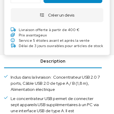
a
n
Créer un devis
t
i
t
Livraison offerte à partir de 400 €
é
Prix avantageux
d
Service 5 étoiles avant et après la vente
e
Délai de 3 jours ouvrables pour articles de stock
I
K
Description
A
U
S
Inclus dans la livraison : Concentrateur USB 2.0 7
B
ports, Câble USB 2.0 de type A / B (1,8 m),
H
Alimentation électrique
u
b
Le concentrateur USB permet de connecter
2
sept appareils USB supplémentaires à un PC via
.
une interface USB de type A. Il est