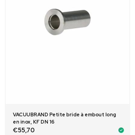
VACUUBRAND Petite bride à embout long
en inox, KF DN 16
€
55,70