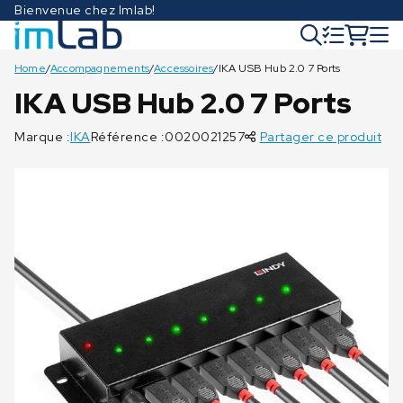
Bienvenue chez Imlab!
Home
/
Accompagnements
/
Accessoires
/
IKA USB Hub 2.0 7 Ports
IKA USB Hub 2.0 7 Ports
Marque :
IKA
Référence :0020021257
Partager ce produit