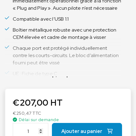
immédiatement opérationnel grâce à la fonction
« Plug and Play ». Aucun pilote n’est nécessaire
Compatible avec l’USB 1.1
Boîtier métallique robuste avec une protection
CEM élevée et cadre de montage à visser
Chaque port est protégé individuellement
contre les courts-circuits. Le bloc d’alimentation
fourni peut être vissé
UE : Fiche de type C
Lire plus
€
207,00
HT
€
250,47
TTC
Délai sur demande
q
Ajouter au panier
u