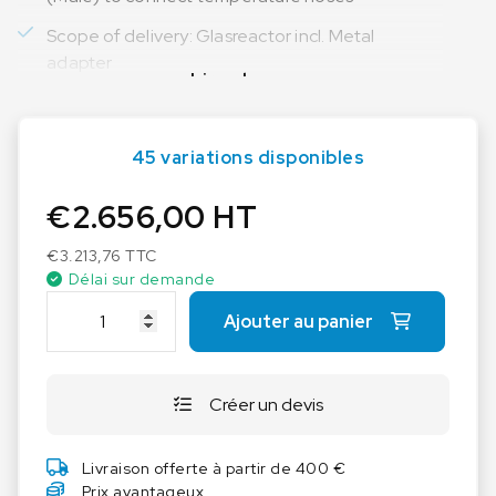
Scope of delivery: Glasreactor incl. Metal
adapter
Lire plus
45 variations disponibles
€
2.656,00
HT
€
3.213,76
TTC
Délai sur demande
q
Ajouter au panier
u
a
n
Créer un devis
t
i
t
Livraison offerte à partir de 400 €
é
Prix avantageux