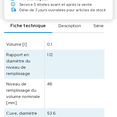
d
Service 5 étoiles avant et après la vente
e
Délai de 3 jours ouvrables pour articles de stock
I
K
Fiche technique
Description
Série
A
S
Y
Volume [l]
0.1
1
0
Rapport en
1.12
0
diamètre du
D
niveau de
R
remplissage
e
a
Niveau de
48
c
remplissage du
t
volume nominale
o
[mm]
r
v
Cuve, diamètre
53.6
e