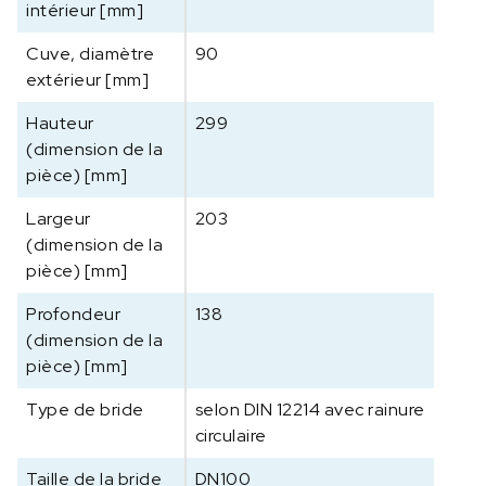
intérieur [mm]
s
s
Cuve, diamètre
90
e
extérieur [mm]
l
Hauteur
299
(dimension de la
pièce) [mm]
Largeur
203
(dimension de la
pièce) [mm]
Profondeur
138
(dimension de la
pièce) [mm]
Type de bride
selon DIN 12214 avec rainure
circulaire
Taille de la bride
DN100