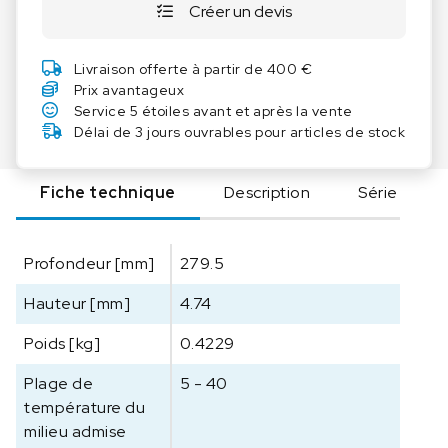
Créer un devis
t
i
t
Livraison offerte à partir de 400 €
é
Prix avantageux
d
Service 5 étoiles avant et après la vente
e
Délai de 3 jours ouvrables pour articles de stock
I
K
Fiche technique
Description
Série
A
L
R
Profondeur [mm]
279.5
2
0
Hauteur [mm]
4.74
0
0
Poids [kg]
0.4229
.
6
Plage de
5 - 40
5
température du
A
milieu admise