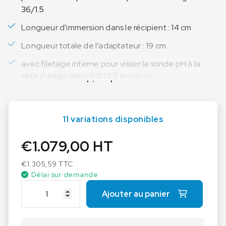
36/1.5
Longueur d'immersion dans le récipient : 14 cm
Longueur totale de l’adaptateur : 19 cm
avec filetage interne pour visser la sonde pH à la
tête d'adaptateur PG 13,5 en place
Lire plus
11 variations disponibles
€
1.079,00
HT
€
1.305,59
TTC
Délai sur demande
q
Ajouter au panier
u
a
n