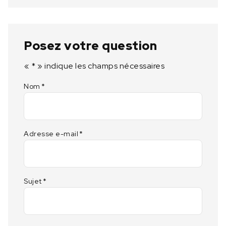
p
o
u
r
Posez votre question
p
r
«
*
» indique les champs nécessaires
o
Nom
*
c
e
s
s
u
Adresse e-mail
*
s
p
H
Sujet
*