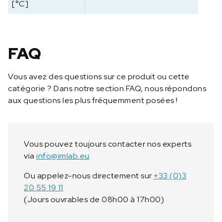
d
[°C]
a
p
t
a
FAQ
t
e
Vous avez des questions sur ce produit ou cette
u
catégorie ? Dans notre section FAQ, nous répondons
r
aux questions les plus fréquemment posées !
d
'
é
l
Vous pouvez toujours contacter nos experts
e
via
info@imlab.eu
c
t
Ou appelez-nous directement sur
+33 (0)3
r
20 55 19 11
o
(Jours ouvrables de 08h00 à 17h00)
d
e