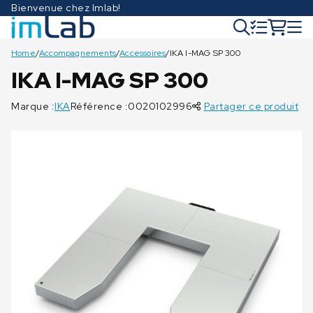
Bienvenue chez Imlab!
Home
/
Accompagnements
/
Accessoires
/
IKA I-MAG SP 300
IKA I-MAG SP 300
Marque :
IKA
Référence :0020102996
Partager ce produit
€
504,00
€
€
1.750,00
€
€
282,00
221,00
62,50
€
453,60