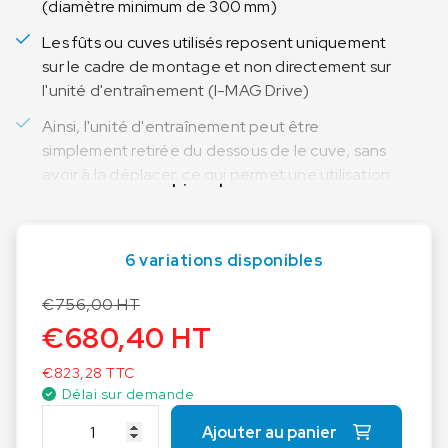
(diamètre minimum de 300 mm)
Les fûts ou cuves utilisés reposent uniquement
sur le cadre de montage et non directement sur
l'unité d'entraînement (I-MAG Drive)
Ainsi, l'unité d'entraînement peut être
simplement retirée du dessous de le cuve, sans
avoir à la déplacer, ce qui permet une utilisation
Lire plus
flexible de l'appareil
6 variations disponibles
€
756,00
HT
€
680,40
HT
€
823,28
TTC
Délai sur demande
q
Ajouter au panier
u