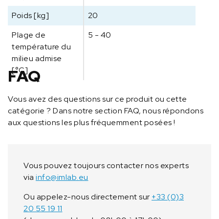
0
0
Poids [kg]
20
Plage de
5 - 40
température du
milieu admise
[°C]
FAQ
Vous avez des questions sur ce produit ou cette
catégorie ? Dans notre section FAQ, nous répondons
aux questions les plus fréquemment posées !
Vous pouvez toujours contacter nos experts
via
info@imlab.eu
Ou appelez-nous directement sur
+33 (0)3
20 55 19 11