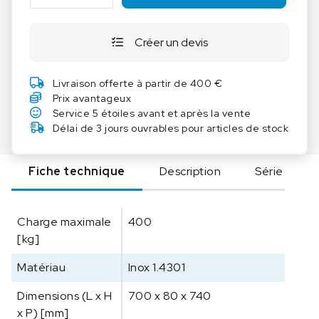
a
n
Créer un devis
t
i
t
Livraison offerte à partir de 400 €
é
Prix avantageux
d
Service 5 étoiles avant et après la vente
e
Délai de 3 jours ouvrables pour articles de stock
I
K
Fiche technique
Description
Série
A
I
-
Charge maximale
400
M
[kg]
A
G
Matériau
Inox 1.4301
S
P
Dimensions (L x H
700 x 80 x 740
3
x P) [mm]