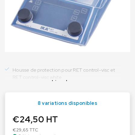
Housse de protection pour RET control-visc et
RET control-visc white
Lire plus
8 variations disponibles
€
24,50
HT
€
29,65
TTC