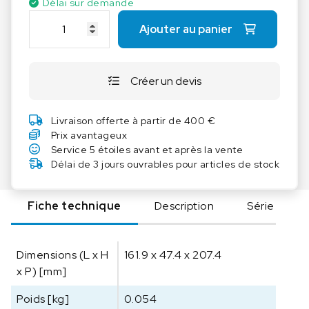
Délai sur demande
q
Ajouter au panier
u
a
n
Créer un devis
t
i
t
Livraison offerte à partir de 400 €
é
Prix avantageux
d
Service 5 étoiles avant et après la vente
e
Délai de 3 jours ouvrables pour articles de stock
I
K
Fiche technique
Description
Série
A
H
1
Dimensions (L x H
161.9 x 47.4 x 207.4
0
x P) [mm]
4
C
Poids [kg]
0.054
o