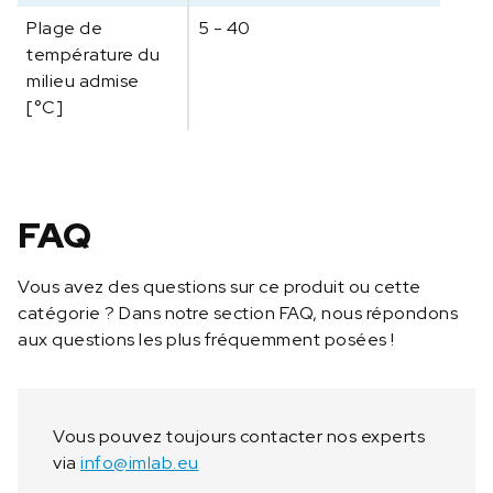
v
Plage de
5 - 40
e
température du
r
milieu admise
f
[°C]
o
r
R
E
T
FAQ
c
o
Vous avez des questions sur ce produit ou cette
n
catégorie ? Dans notre section FAQ, nous répondons
t
aux questions les plus fréquemment posées !
r
o
l
Vous pouvez toujours contacter nos experts
via
info@imlab.eu