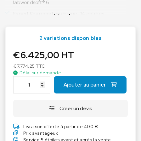
labworldsoft® 6
Expert Key prend en charge : 14 entrées
Lire plus
analogiques, 2 sorties analogiques, 12 entrées
numériques, 08 sorties numériques
2 variations disponibles
Cordon d’alimentation équipé d'une fiche
européenne
€
6.425,00
HT
€
7.774,25
TTC
Délai sur demande
q
Ajouter au panier
u
a
n
Créer un devis
t
i
t
Livraison offerte à partir de 400 €
é
Prix avantageux
d
Service 5 étoiles avant et après la vente