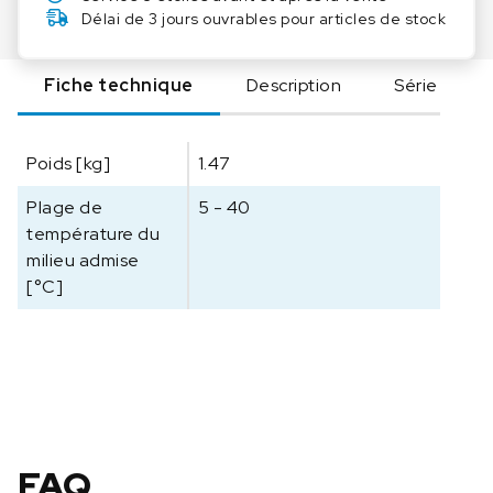
e
Délai de 3 jours ouvrables pour articles de stock
I
K
Fiche technique
Description
Série
A
E
x
Poids [kg]
1.47
p
e
Plage de
5 - 40
r
température du
t
milieu admise
K
[°C]
e
y
1
0
0
e
c
o
FAQ