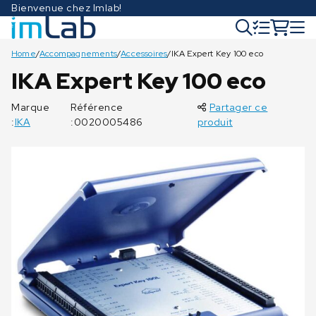
Bienvenue chez Imlab!
Home
/
Accompagnements
/
Accessoires
/
IKA Expert Key 100 eco
IKA Expert Key 100 eco
Marque
Référence
Partager ce
:
IKA
:0020005486
produit
€
6.935,00