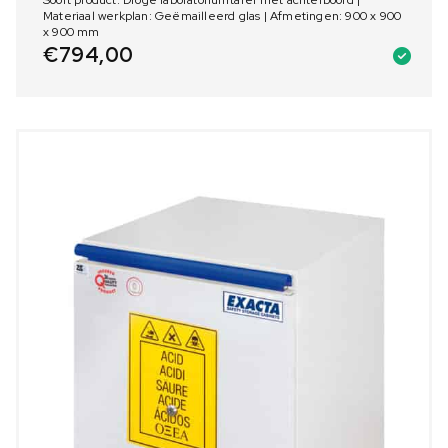
Soort product: Droge laboratoriumtafel met achterboord |
Materiaal werkplan: Geëmailleerd glas | Afmetingen: 900 x 900
x 900 mm
€
794,00