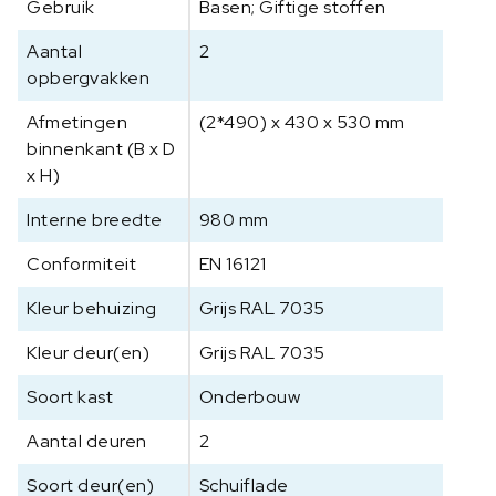
Gebruik
Basen; Giftige stoffen
e
i
Aantal
2
l
opbergvakken
i
g
Afmetingen
(2*490) x 430 x 530 mm
h
binnenkant (B x D
e
x H)
i
d
Interne breedte
980 mm
s
Conformiteit
k
EN 16121
a
Kleur behuizing
Grijs RAL 7035
s
t
Kleur deur(en)
Grijs RAL 7035
a
a
Soort kast
Onderbouw
n
Aantal deuren
2
t
a
Soort deur(en)
Schuiflade
l