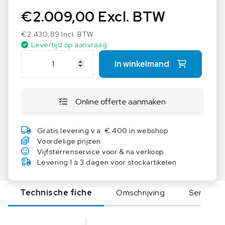
€
2.009,00
Excl. BTW
€
2.430,89
Incl. BTW
Levertijd op aanvraag
E
In winkelmand
X
A
C
Online offerte aanmaken
T
A
E
Gratis levering v.a. € 400 in webshop
O
Voordelige prijzen
6
Vijfsterrenservice voor & na verkoop
1
Levering 1 à 3 dagen voor stockartikelen
1
B
Technische fiche
Omschrijving
Serie
T
T
V