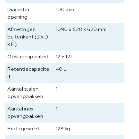
Diameter
100 mm
opening
Afmetingen
1090 x 520 x 620 mm
buitenkant (B x D
x H)
Opslagcapaciteit
12 + 12 L
Retentiecapacite
40 L
it
Aantal stalen
1
opvangbakken
Aantal inox
1
opvangbakken
Brutogewicht
128 kg