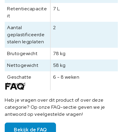
Retentiecapacite
7 L
it
Aantal
2
geplastificeerde
stalen legplaten
Brutogewicht
78 kg
Nettogewicht
58 kg
Geschatte
6 - 8 weken
FAQ
levertijd
Heb je vragen over dit product of over deze
categorie? Op onze FAQ-sectie geven we je
antwoord op veelgestelde vragen!
Bekijk de FAQ