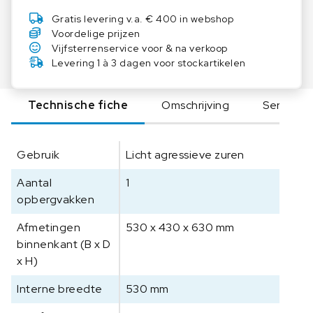
E
Gratis levering v.a. € 400 in webshop
O
Voordelige prijzen
7
Vijfsterrenservice voor & na verkoop
0
Levering 1 à 3 dagen voor stockartikelen
6
A
Technische fiche
Omschrijving
Serie
D
V
e
Gebruik
Licht agressieve zuren
i
l
Aantal
1
i
opbergvakken
g
h
Afmetingen
530 x 430 x 630 mm
e
binnenkant (B x D
i
x H)
d
s
Interne breedte
530 mm
k