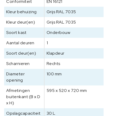
Conformiteit
a
EN 16121
s
Kleur behuizing
Grijs RAL 7035
t
a
Kleur deur(en)
Grijs RAL 7035
a
n
Soort kast
Onderbouw
t
Aantal deuren
1
a
l
Soort deur(en)
Klapdeur
Scharnieren
Rechts
Diameter
100 mm
opening
Afmetingen
595 x 520 x 720 mm
buitenkant (B x D
x H)
Opslagcapaciteit
30 L