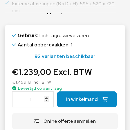
Externe afmetingen (B x D x H): 595 x 520 x 720
mm
Meer lezen
Gebruik:
Licht agressieve zuren
Aantal opbergvakken:
1
92 varianten beschikbaar
€
1.239,00
Excl. BTW
€
1.499,19
Incl. BTW
Levertijd op aanvraag
E
In winkelmand
X
A
C
Online offerte aanmaken
T
A