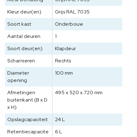
t
a
Kleur deur(en)
Grijs RAL 7035
a
n
Soort kast
Onderbouw
t
Aantal deuren
1
a
l
Soort deur(en)
Klapdeur
Scharnieren
Rechts
Diameter
100 mm
opening
Afmetingen
495 x 520 x 720 mm
buitenkant (B x D
x H)
Opslagcapaciteit
24 L
Retentiecapacite
6 L