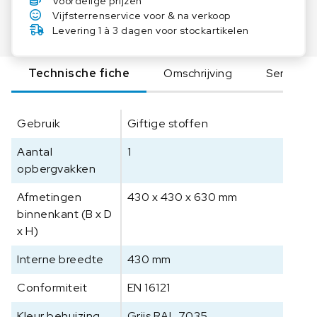
Voordelige prijzen
7
Vijfsterrenservice voor & na verkoop
0
Levering 1 à 3 dagen voor stockartikelen
5
T
Technische fiche
Omschrijving
Serie
D
V
e
Gebruik
Giftige stoffen
i
l
Aantal
1
i
opbergvakken
g
h
Afmetingen
430 x 430 x 630 mm
e
binnenkant (B x D
i
x H)
d
s
Interne breedte
430 mm
k
Conformiteit
a
EN 16121
s
Kleur behuizing
Grijs RAL 7035