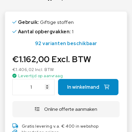
Meer lezen
Gebruik:
Giftige stoffen
Aantal opbergvakken:
1
92 varianten beschikbaar
€
1.162,00
Excl. BTW
€
1.406,02
Incl. BTW
Levertijd op aanvraag
E
In winkelmand
X
A
C
Online offerte aanmaken
T
A
E
Gratis levering v.a. € 400 in webshop
O