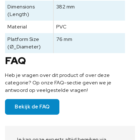
O
Dimensions
382 mm
p
(Length)
e
Material
PVC
n
R
Platform Size
76 mm
i
(Ø_Diameter)
n
g
FAQ
,
C
Heb je vragen over dit product of over deze
L
categorie? Op onze FAQ-sectie geven we je
S
antwoord op veelgestelde vragen!
-
O
P
Bekijk de FAQ
E
N
R
P
Je kan onze experts altijd bereiken via