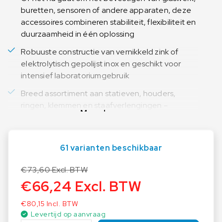
buretten, sensoren of andere apparaten, deze
accessoires combineren stabiliteit, flexibiliteit en
duurzaamheid in één oplossing
Robuuste constructie van vernikkeld zink of
elektrolytisch gepolijst inox en geschikt voor
intensief laboratoriumgebruik
Breed assortiment aan statieven, houders,
ringen, klemmen en staafverlengingen –
Meer lezen
volledig modulair inzetbaar
Universele compatibiliteit met andere OHAUS-
laboratoriumapparatuur en veel gangbare
61 varianten beschikbaar
glaswerkformaten
€
73,60
Excl. BTW
Gebruiksvriendelijk ontwerp – snel te monteren,
€
66,24
Excl. BTW
te demonteren en aan te passen aan specifieke
experimenten
€
80,15
Incl. BTW
Levertijd op aanvraag
Ideaal voor: Scheikundige en biologische