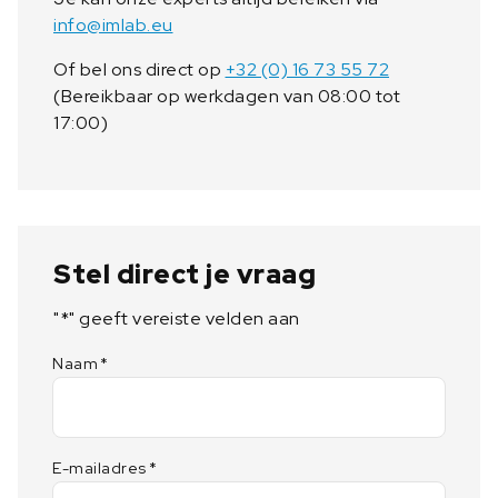
S
info@imlab.eu
a
a
Of bel ons direct op
+32 (0) 16 73 55 72
n
(Bereikbaar op werkdagen van 08:00 tot
t
17:00)
a
l
Stel direct je vraag
"
*
" geeft vereiste velden aan
Naam
*
E-mailadres
*