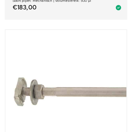
Soort pipet: Mechanisch | Volumebereik: 500 µl
€
183,00