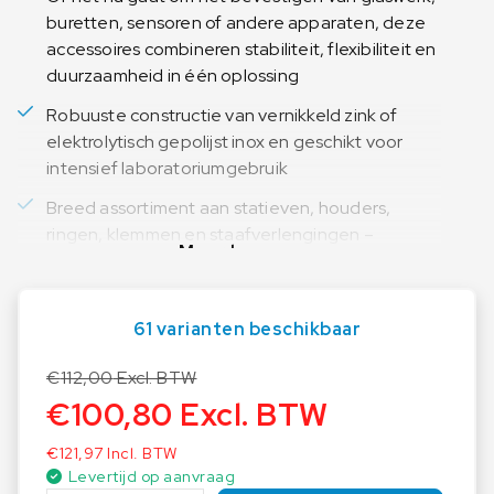
buretten, sensoren of andere apparaten, deze
accessoires combineren stabiliteit, flexibiliteit en
duurzaamheid in één oplossing
Robuuste constructie van vernikkeld zink of
elektrolytisch gepolijst inox en geschikt voor
intensief laboratoriumgebruik
Breed assortiment aan statieven, houders,
ringen, klemmen en staafverlengingen –
Meer lezen
volledig modulair inzetbaar
Universele compatibiliteit met andere OHAUS-
laboratoriumapparatuur en veel gangbare
61 varianten beschikbaar
glaswerkformaten
€
112,00
Excl. BTW
Gebruiksvriendelijk ontwerp – snel te monteren,
€
100,80
Excl. BTW
te demonteren en aan te passen aan specifieke
experimenten
€
121,97
Incl. BTW
Levertijd op aanvraag
Ideaal voor: Scheikundige en biologische