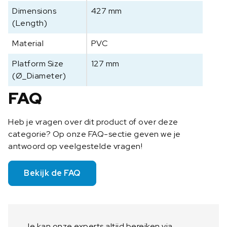
O
Dimensions
427 mm
p
(Length)
e
Material
PVC
n
R
Platform Size
127 mm
i
(Ø_Diameter)
n
g
FAQ
,
C
Heb je vragen over dit product of over deze
L
categorie? Op onze FAQ-sectie geven we je
S
antwoord op veelgestelde vragen!
-
O
P
Bekijk de FAQ
E
N
R
P
Je kan onze experts altijd bereiken via