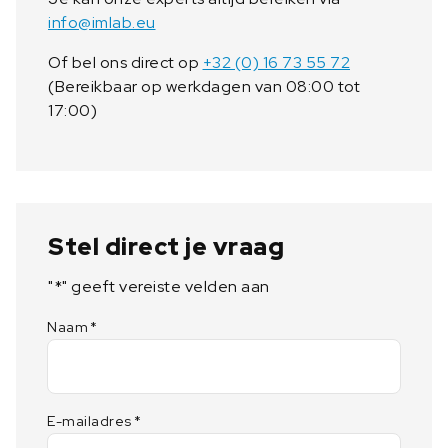
L
info@imlab.eu
a
a
Of bel ons direct op
+32 (0) 16 73 55 72
n
(Bereikbaar op werkdagen van 08:00 tot
t
17:00)
a
l
Stel direct je vraag
"
*
" geeft vereiste velden aan
Naam
*
E-mailadres
*