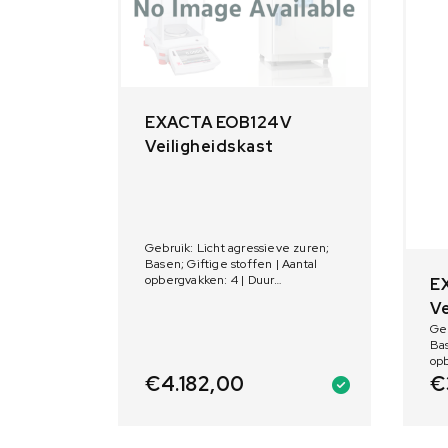
EXACTA EOB124V
Veiligheidskast
Gebruik: Licht agressieve zuren;
Basen; Giftige stoffen | Aantal
opbergvakken: 4 | Duur
E
vuurbestendigheid:
Ve
Geb
Bas
opb
vu
€
4.182,00
€