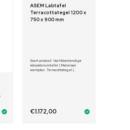
ASEM Labtafel
Terracottategel 1200 x
750 x 900 mm
Soort product: Vochtbestendige
laboratoriumtafel | Materiaal
werkplan: Terracottategel |
Afmetingen: 1200 x 750 x 900 mm
;
)
€
1.172,00