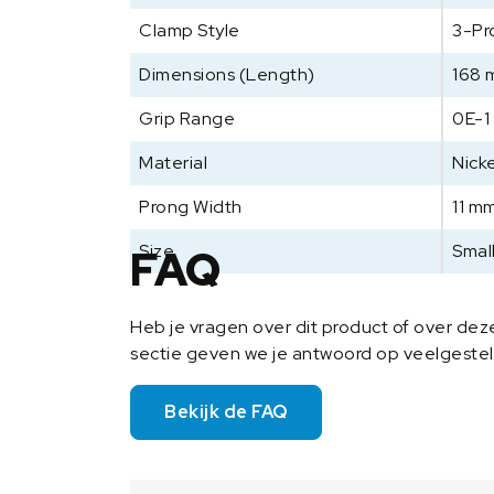
Clamp Style
3-Pr
Dimensions (Length)
168
Grip Range
0E-1
Material
Nick
Prong Width
11 m
Size
Smal
FAQ
Heb je vragen over dit product of over de
sectie geven we je antwoord op veelgeste
Bekijk de FAQ