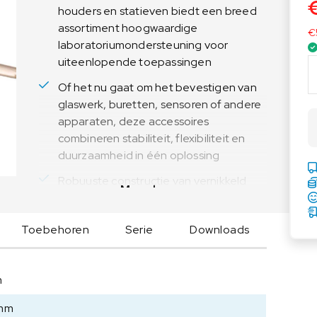
houders en statieven biedt een breed
Voedingsweegschalen
Medische weegschalen
assortiment hoogwaardige
€
Voedingsweegschalen
Babyweegschalen
laboratoriumondersteuning voor
Handkrachtmeters
uiteenlopende toepassingen
O
H
Personenweegschalen
Of het nu gaat om het bevestigen van
A
Rolstoelweegschalen
glaswerk, buretten, sensoren of andere
U
apparaten, deze accessoires
Stoelweegschalen
S
combineren stabiliteit, flexibiliteit en
C
duurzaamheid in één oplossing
l
a
Robuuste constructie van vernikkeld
Meer lezen
m
zink of elektrolytisch gepolijst inox en
p
geschikt voor intensief
,
Toebehoren
Serie
Downloads
laboratoriumgebruik
M
Breed assortiment aan statieven,
u
houders, ringen, klemmen en
l
m
staafverlengingen – volledig modulair
t
i
inzetbaar
 mm