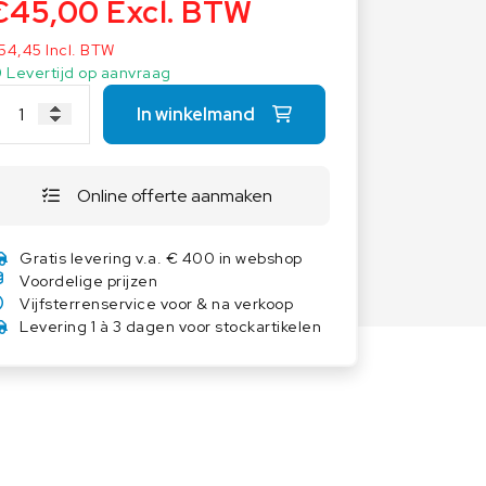
€
45,00
Excl. BTW
Overige weegschalen
54,45
Incl. BTW
Dierenweegschalen
Levertijd op aanvraag
Draagbare weegschalen
In winkelmand
Industrie 4.0
Software
Veerweegschalen
Online offerte aanmaken
Weegcellen
Gratis levering v.a. € 400 in webshop
Winkelweegschalen
Voordelige prijzen
Vijfsterrenservice voor & na verkoop
Levering 1 à 3 dagen voor stockartikelen