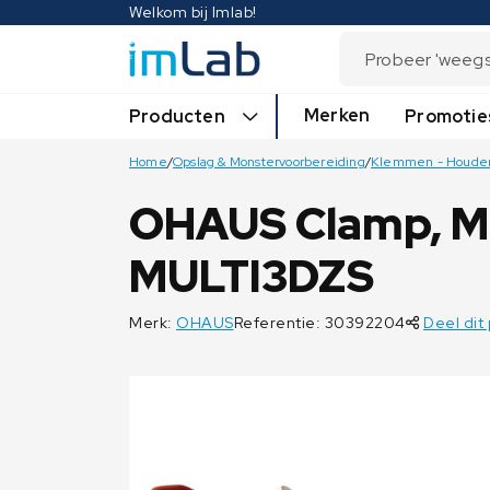
Welkom bij Imlab!
Merken
Producten
Promotie
Home
/
Opslag & Monstervoorbereiding
/
Klemmen - Houders
OHAUS Clamp, Mu
MULTI3DZS
Merk:
OHAUS
Referentie: 30392204
Deel dit