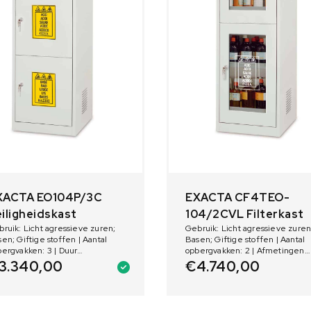
XACTA EO104P/3C
EXACTA CF4TEO-
iligheidskast
104/2CVL Filterkast
ruik: Licht agressieve zuren;
Gebruik: Licht agressieve zuren
en; Giftige stoffen | Aantal
Basen; Giftige stoffen | Aantal
ergvakken: 3 | Duur
opbergvakken: 2 | Afmetingen
urbestendigheid:
binnenkant: 595 x 567 x (2*930
3.340,00
€
4.740,00
mm