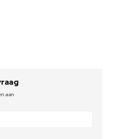
 vraag
en aan