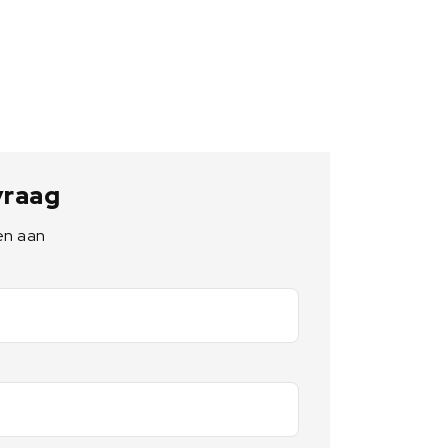
 vraag
en aan