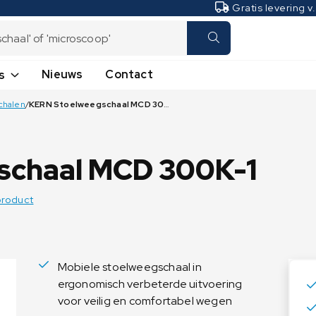
Gratis levering v
Nieuws
Contact
s
chalen
/
KERN Stoelweegschaal MCD 300K-1
Laboratoriumweegschalen
Industrieweegschalen
Analyseweegschalen
Hangweegschalen -
Kraanweegschalen
Microweegschalen
schaal MCD 300K-1
Plateauweegschalen
Precisieweegschalen
Naar winkelwagen
Tafelweegschalen
Vochtbepalers
product
Telweegschalen
Transpallet weegschalen
Vloerweegschalen
Mobiele stoelweegschaal in
ergonomisch verbeterde uitvoering
voor veilig en comfortabel wegen