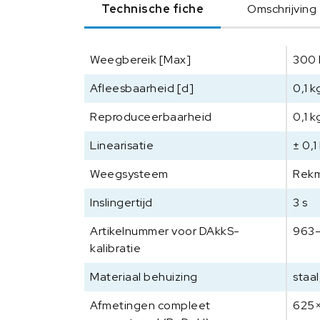
Technische fiche
Omschrijving
Weegbereik [Max]
300 
Afleesbaarheid [d]
0,1 k
Reproduceerbaarheid
0,1 k
Linearisatie
± 0,1
Weegsysteem
Rekm
Inslingertijd
3 s
Artikelnummer voor DAkkS-
963-
kalibratie
Materiaal behuizing
staal
Afmetingen compleet
625