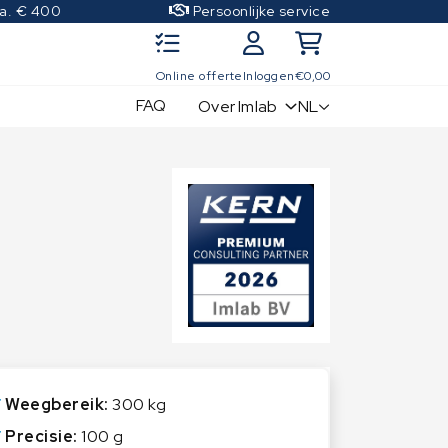
.a. € 400
Persoonlijke service
Online offerte
Inloggen
€
0,00
FAQ
NL
Over Imlab
IJkgewichten
Kwaliteitscontrole sets
€
25,00
OIML Klasse E1
OIML Klasse E2
Verder winkelen
OIML Klasse F1
OIML Klasse F2
OIML Klasse M1
OIML Klasse M2
Weegbereik:
300 kg
OIML Klasse M3
Precisie:
100 g