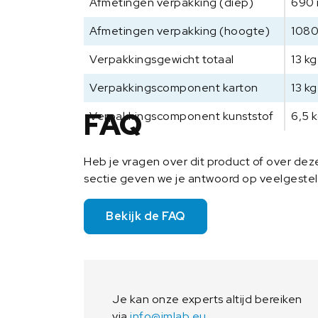
Afmetingen verpakking (diep)
690
Afmetingen verpakking (hoogte)
108
Verpakkingsgewicht totaal
13 kg
Verpakkingscomponent karton
13 kg
FAQ
Verpakkingscomponent kunststof
6,5 
Heb je vragen over dit product of over de
sectie geven we je antwoord op veelgeste
Bekijk de FAQ
Je kan onze experts altijd bereiken
via
info@imlab.eu