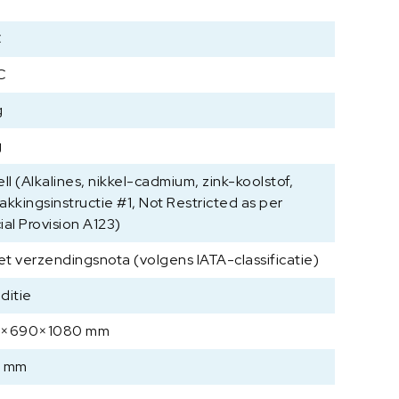
%
Fijnindicatie: Aflezing gedurende 5 sec 1
decimaal extra met en 1 druk op knop
C
Werkbeschermhoes bij de levering
C
inbegrepen
g
g
ll (Alkalines, nikkel-cadmium, zink-koolstof,
akkingsinstructie #1, Not Restricted as per
ial Provision A123)
met verzendingsnota (volgens IATA-classificatie)
ditie
0×690×1080 mm
0 mm