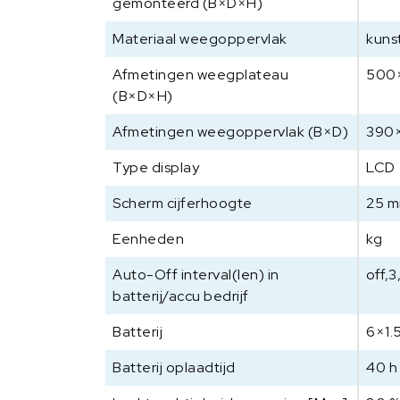
gemonteerd (B×D×H)
Materiaal weegoppervlak
kuns
Afmetingen weegplateau
500
(B×D×H)
Afmetingen weegoppervlak (B×D)
390
Type display
LCD
Scherm cijferhoogte
25 
Eenheden
kg
Auto-Off interval(len) in
off,3
batterij/accu bedrijf
Batterij
6×1.
Batterij oplaadtijd
40 h