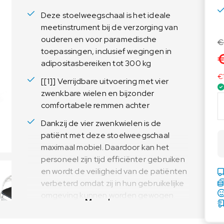
Voedingsweegschalen
Medische weegschalen
Deze stoelweegschaal is het ideale
Voedingsweegschalen
Babyweegschalen
meetinstrument bij de verzorging van
ouderen en voor paramedische
Handkrachtmeters
€
toepassingen, inclusief wegingen in
Personenweegschalen
adipositasbereiken tot 300 kg
Rolstoelweegschalen
€
[[1]] Verrijdbare uitvoering met vier
Stoelweegschalen
zwenkbare wielen en bijzonder
K
comfortabele remmen achter
E
R
Dankzij de vier zwenkwielen is de
N
patiënt met deze stoelweegschaal
S
maximaal mobiel. Daardoor kan het
t
personeel zijn tijd efficiënter gebruiken
o
en wordt de veiligheid van de patiënten
e
verbeterd omdat zij in hun gebruikelijke
l
omgeving kunnen worden gewogen.
w
Meer lezen
Dankzij de wielen en de grote
e
e