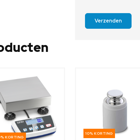
Verzenden
roducten
10% KORTING
0% KORTING