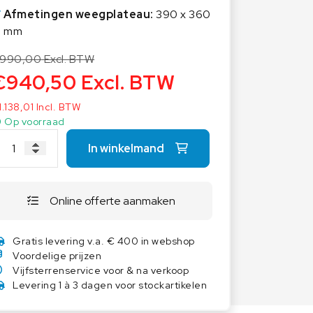
Overige weegschalen
Afmetingen weegplateau:
390 x 360
mm
Dierenweegschalen
Draagbare weegschalen
990,00
Excl. BTW
€
940,50
Excl. BTW
Industrie 4.0
Software
1.138,01
Incl. BTW
Op voorraad
Veerweegschalen
Weegcellen
In winkelmand
Winkelweegschalen
Online offerte aanmaken
Gratis levering v.a. € 400 in webshop
Voordelige prijzen
Vijfsterrenservice voor & na verkoop
Levering 1 à 3 dagen voor stockartikelen