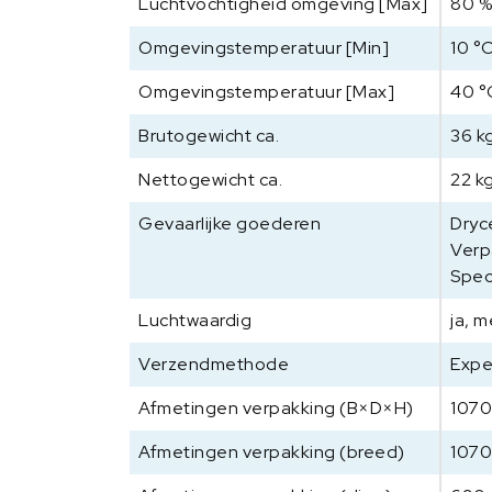
Luchtvochtigheid omgeving [Max]
80 
Omgevingstemperatuur [Min]
10 °
Omgevingstemperatuur [Max]
40 °
Brutogewicht ca.
36 k
Nettogewicht ca.
22 k
Gevaarlijke goederen
Dryce
Verp
Spec
Luchtwaardig
ja, 
Verzendmethode
Expe
Afmetingen verpakking (B×D×H)
107
Afmetingen verpakking (breed)
107