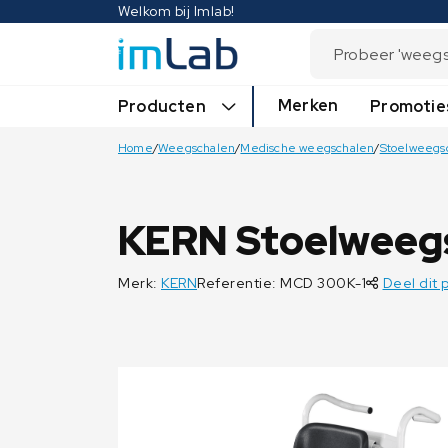
Welkom bij Imlab!
Merken
Producten
Promotie
Home
/
Weegschalen
/
Medische weegschalen
/
Stoelweegs
KERN Stoelweeg
Merk:
KERN
Referentie: MCD 300K-1
Deel dit 