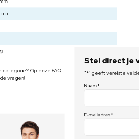
 mm
0 mm
kg
Stel direct je
ze categorie? Op onze FAQ-
"
*
" geeft vereiste veld
lde vragen!
Naam
*
E-mailadres
*